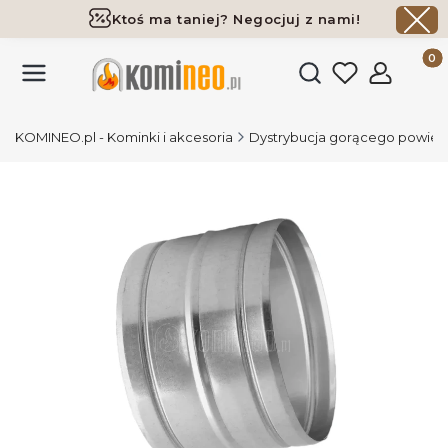
Ktoś ma taniej? Negocjuj z nami!
Darmowa dostawa już od 700 zł
Produk
Otwórz wyszukiwark
KOMINEO.pl - Kominki i akcesoria
Dystrybucja gorącego powiet