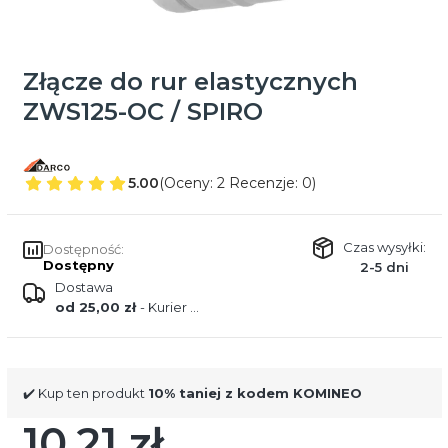
Złącze do rur elastycznych
ZWS125-OC / SPIRO
5.00
(Oceny: 2 Recenzje: 0)
Czas wysyłki:
Dostępność:
Dostępny
2-5 dni
Dostawa
od 25,00 zł
- Kurier DPD
✔️ Kup ten produkt
10% taniej z kodem KOMINEO
10,21 zł
Cena