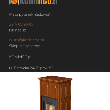
Masz pytania? Zadzwoń:
22 4 65 95 65
lub napisz
biuro@komineo.pl
Sklep stacjonarny:
KOMINEO.pl
ul. Bartycka 24/26 paw. 92
00-716 Warszawa
NIP: 5252224948
Sklep internetowy
Shoper.pl