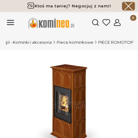
Ktoś ma taniej? Negocjuj z nami!
Darmowa dostawa już od 700 zł
Produk
Otwórz wyszukiwark
.pl - Kominki i akcesoria
Piece kominkowe
PIECE ROMOTOP