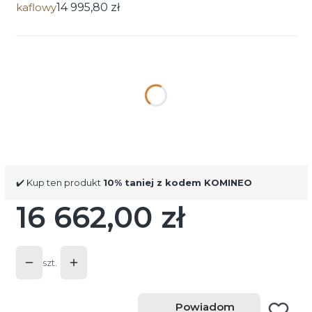
kaflowy
14 995,80 zł
Wybierz wariant produktu:
Poszczególne warianty mogą różnić się ceną
*
Zestaw akumulacyjny AKKUM 04
nie
tak | + 766 zł
✔️ Kup ten produkt
10% taniej z kodem KOMINEO
16 662,00 zł
Cena
szt.
Powiadom