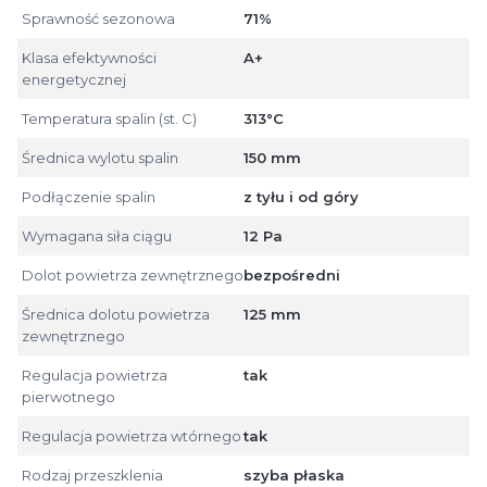
Sprawność sezonowa
71%
Klasa efektywności
A+
energetycznej
Temperatura spalin (st. C)
313°C
Średnica wylotu spalin
150 mm
Podłączenie spalin
z tyłu i od góry
Wymagana siła ciągu
12 Pa
Dolot powietrza zewnętrznego
bezpośredni
Średnica dolotu powietrza
125 mm
zewnętrznego
Regulacja powietrza
tak
pierwotnego
Regulacja powietrza wtórnego
tak
Rodzaj przeszklenia
szyba płaska