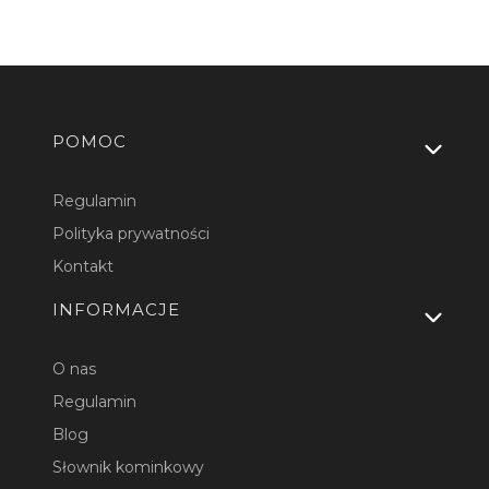
Linki w stopce
POMOC
Regulamin
Polityka prywatności
Kontakt
INFORMACJE
O nas
Regulamin
Blog
Słownik kominkowy