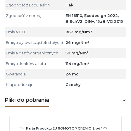
Zgodność z EcoDesign
Tak
Zgodność z normą
EN 16510, Ecodesign 2022,
BISchV2, DIN+, 15aB-VG 2015
Emisja CO
862 mg/Nm3
Emisja pyłów (cząstek stałych)
26 mg/Nm³
Emisja gazów organicznych
50 mg/Nm³
Emisja tlenków azotu
114 mg/Nm³
Gwarancja
24 mc
Kraj produkcji
Czechy
Pliki do pobrania
Karta Produktu EU ROMOTOP GREMIO 2.pdf