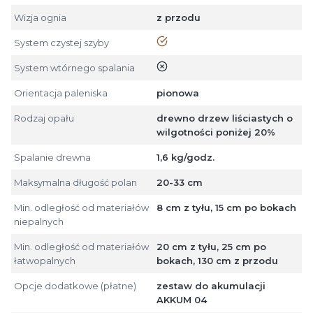
Wizja ognia
z przodu
tak
System czystej szyby
nie
System wtórnego spalania
Orientacja paleniska
pionowa
Rodzaj opału
drewno drzew liściastych o
wilgotności poniżej 20%
Spalanie drewna
1,6 kg/godz.
Maksymalna długość polan
20-33 cm
Min. odległość od materiałów
8 cm z tyłu, 15 cm po bokach
niepalnych
Min. odległość od materiałów
20 cm z tyłu, 25 cm po
łatwopalnych
bokach, 130 cm z przodu
Opcje dodatkowe (płatne)
zestaw do akumulacji
AKKUM 04