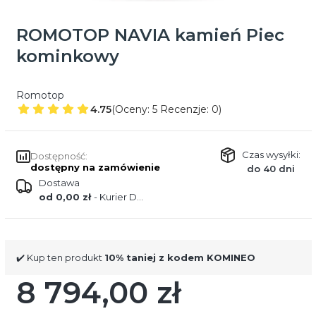
ROMOTOP NAVIA kamień Piec
kominkowy
Romotop
4.75
(Oceny: 5 Recenzje: 0)
Czas wysyłki:
Dostępność:
dostępny na zamówienie
do 40 dni
Dostawa
od 0,00 zł
- Kurier DPD
✔️ Kup ten produkt
10% taniej z kodem KOMINEO
8 794,00 zł
Cena