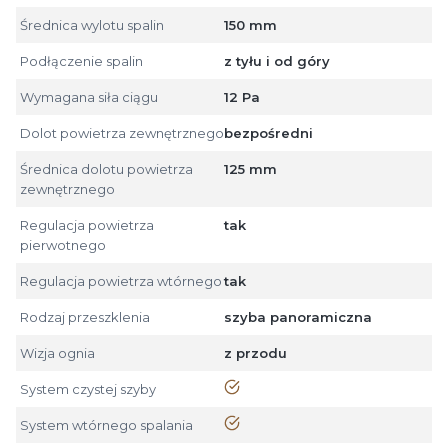
Średnica wylotu spalin
150 mm
Podłączenie spalin
z tyłu i od góry
Wymagana siła ciągu
12 Pa
Dolot powietrza zewnętrznego
bezpośredni
Średnica dolotu powietrza
125 mm
zewnętrznego
Regulacja powietrza
tak
pierwotnego
Regulacja powietrza wtórnego
tak
Rodzaj przeszklenia
szyba panoramiczna
Wizja ognia
z przodu
tak
System czystej szyby
tak
System wtórnego spalania