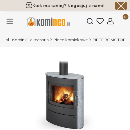
Ktoś ma taniej? Negocjuj z nami!
Darmowa dostawa już od 700 zł
Produk
Otwórz wyszukiwark
.pl - Kominki i akcesoria
Piece kominkowe
PIECE ROMOTOP