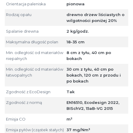
Orientacja paleniska
pionowa
Rodzaj opału
drewno drzew liściastych o
wilgotności poniżej 20%
Spalanie drewna
2 kg/godz.
Maksymalna długość polan
18-35 cm
Min. odległość od materiałów
8 cm z tyłu, 40 cm po
niepalnych
bokach
Min. odległość od materiałów
30 cm z tyłu, 40 cm po
łatwopalnych
bokach, 120 cm z przodu i
po bokach
Zgodność z EcoDesign
Tak
Zgodność z normą
EN16510, Ecodesign 2022,
BISchV2, 15aB-VG 2015
Emisja CO
m³
Emisja pyłów (cząstek stałych)
37 mg/Nm³