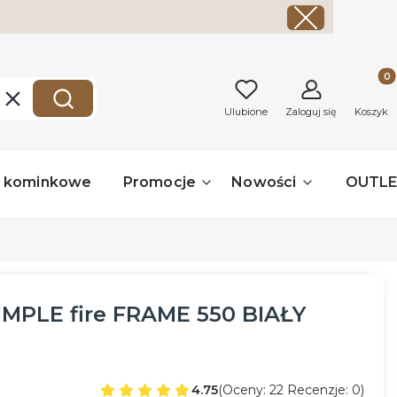
Produk
Wyczyść
Szukaj
Ulubione
Zaloguj się
Koszyk
a kominkowe
Promocje
Nowości
OUTL
MPLE fire FRAME 550 BIAŁY
4.75
(Oceny: 22 Recenzje: 0)