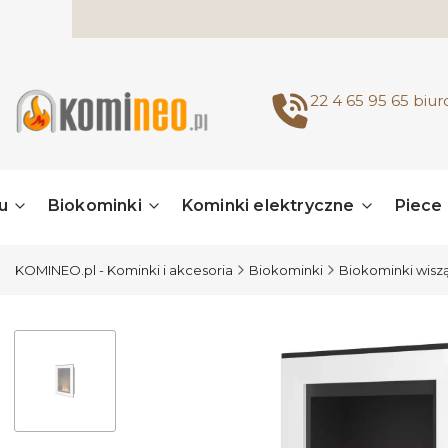
22 4 65 95 65
biu
u
Biokominki
Kominki elektryczne
Piece
KOMINEO.pl - Kominki i akcesoria
Biokominki
Biokominki wiszą