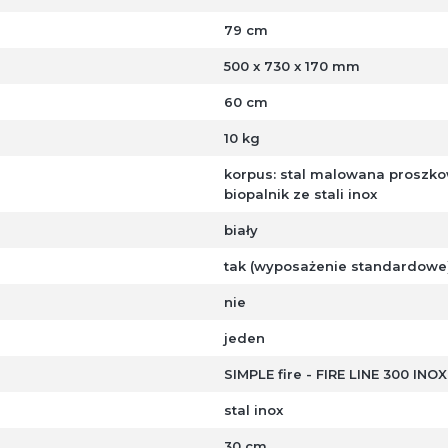
79 cm
500 x 730 x 170 mm
60 cm
10 kg
korpus: stal malowana proszkow
biopalnik ze stali inox
biały
tak (wyposażenie standardowe
nie
jeden
SIMPLE fire - FIRE LINE 300 INOX
stal inox
30 cm