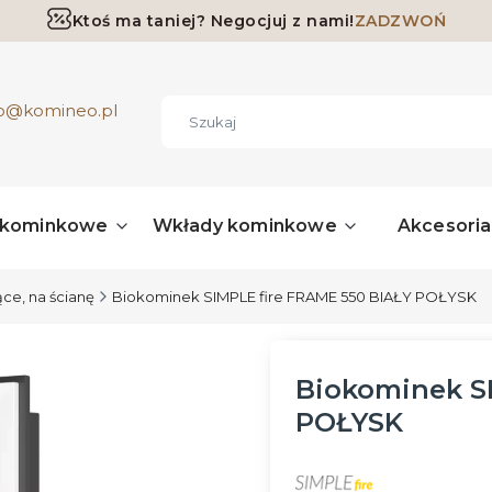
Ktoś ma taniej? Negocjuj z nami!
ZADZWOŃ
Darmowa dostawa już od 700 zł
ro@komineo.pl
 kominkowe
Wkłady kominkowe
Akcesori
ce, na ścianę
Biokominek SIMPLE fire FRAME 550 BIAŁY POŁYSK
Biokominek SI
POŁYSK