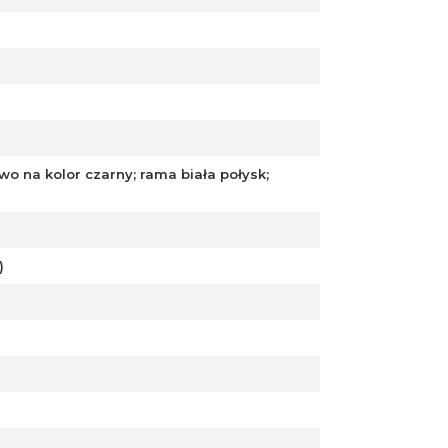
o na kolor czarny; rama biała połysk;
)