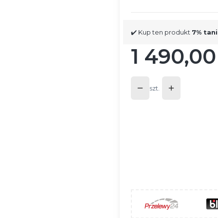
✔️ Kup ten produkt
7% tani
1 490,00
Cena
szt.