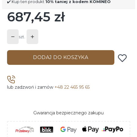
✔️ Kup ten produkt
10% taniej z kodem KOMINEO
687,45 zł
Cena
szt.
DODAJ DO KOSZYKA
lub zadzwoń i zamów
+48 22 465 95 65
Gwarancja bezpiecznego zakupu