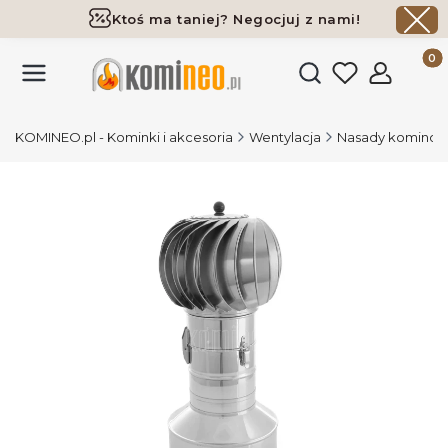
Ktoś ma taniej? Negocjuj z nami!
Darmowa dostawa już od 700 zł
Produk
Otwórz wyszukiwark
KOMINEO.pl - Kominki i akcesoria
Wentylacja
Nasady kominowe