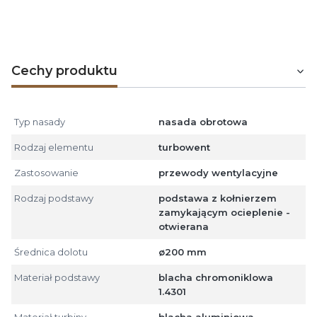
spalinowych i dymowych z urządzeń grzewczych,
w tym kotłów opalanych ekogroszkiem, węglem,
drewnem, gazem i olejem opałowym.
Cechy produktu
Typ nasady
nasada obrotowa
Rodzaj elementu
turbowent
Zastosowanie
przewody wentylacyjne
Rodzaj podstawy
podstawa z kołnierzem
zamykającym ocieplenie -
otwierana
Średnica dolotu
ø200 mm
Materiał podstawy
blacha chromoniklowa
1.4301
Materiał turbiny
blacha aluminiowa