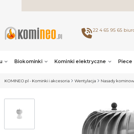
22 4 65 95 65
biu
u
Biokominki
Kominki elektryczne
Piece
KOMINEO.pl - Kominki i akcesoria
Wentylacja
Nasady kominowe