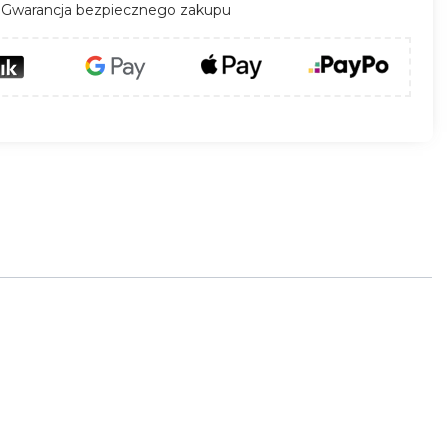
Gwarancja bezpiecznego zakupu
jnego w trudnych
m
,
nieotwieranej podstawie z
ykonanej z
aluminium
. Nasady DARCO w