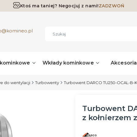
Ktoś ma taniej? Negocjuj z nami!
ZADZWOŃ
Darmowa dostawa już od 700 zł
ro@komineo.pl
 kominkowe
Wkłady kominkowe
Akcesori
 do wentylacji
Turbowenty
Turbowent DARCO TU250-OCAL-B-K 
Turbowent D
z kołnierzem 