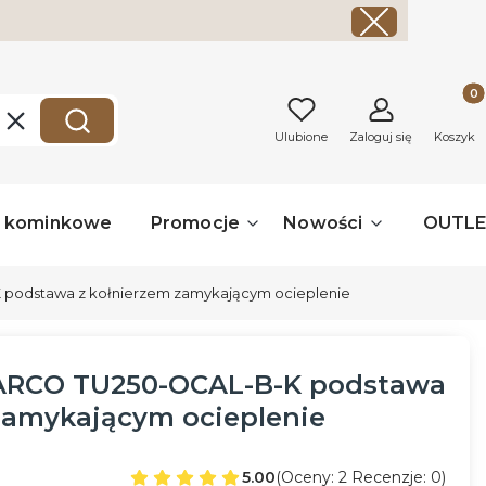
Produk
Wyczyść
Szukaj
Ulubione
Zaloguj się
Koszyk
a kominkowe
Promocje
Nowości
OUTL
podstawa z kołnierzem zamykającym ocieplenie
ARCO TU250-OCAL-B-K podstawa
zamykającym ocieplenie
5.00
(Oceny: 2 Recenzje: 0)