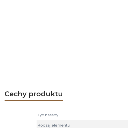
przy niekorzystnym ukształtowaniu t
gdy działanie komina wentylacyjnego
do przewodu wentylacyjnego.
Zalecenia montażowe
Unikać dotykania łopatek turbiny w
Nasadę w wersji -B-K nakładamy be
Nasadę należy montować powyżej szc
Podłączać w przestrzeni chronionej 
Nie stosować jako zakończenie prz
węglem, drewnem, gazem i olejem 
Cechy produktu
Typ nasady
Rodzaj elementu