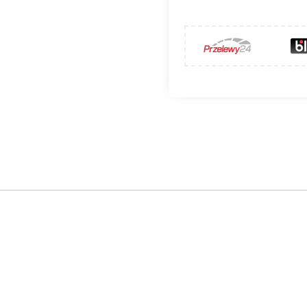
CAL-B-K - poprawa ciągu wentylacy
obrotowa nasada kominowa o średnicy przyłącza
ø250 m
konanej z
blachy ocynkowanej
oraz obrotowej turbinie w