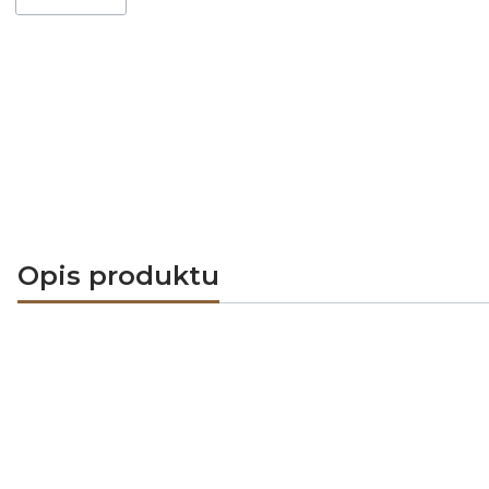
Opis produktu
Turbowent DARCO TU250-O
warunkach
Turbowent DARCO TU250-OCAL-B-K
to 
kołnierzem zamykającym ocieplenie
wy