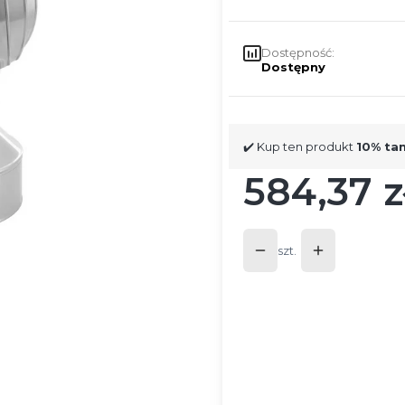
Dostępność:
Dostępny
✔️ Kup ten produkt
10% ta
584,37 z
Cena
szt.