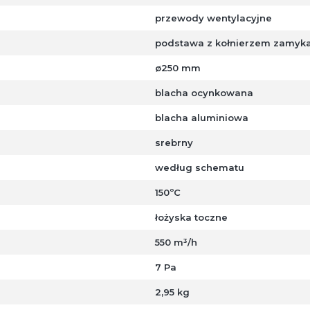
przewody wentylacyjne
podstawa z kołnierzem zamykaj
ø250 mm
blacha ocynkowana
blacha aluminiowa
srebrny
według schematu
150ºC
łożyska toczne
550 m³/h
7 Pa
2,95 kg