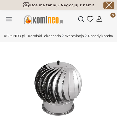
Ktoś ma taniej? Negocjuj z nami!
Darmowa dostawa już od 700 zł
Produk
Otwórz wyszukiwark
KOMINEO.pl - Kominki i akcesoria
Wentylacja
Nasady kominowe