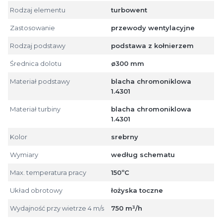
Rodzaj elementu
turbowent
Zastosowanie
przewody wentylacyjne
Rodzaj podstawy
podstawa z kołnierzem
Średnica dolotu
ø300 mm
Materiał podstawy
blacha chromoniklowa
1.4301
Materiał turbiny
blacha chromoniklowa
1.4301
Kolor
srebrny
Wymiary
według schematu
Max. temperatura pracy
150ºC
Układ obrotowy
łożyska toczne
Wydajność przy wietrze 4 m/s
750 m³/h