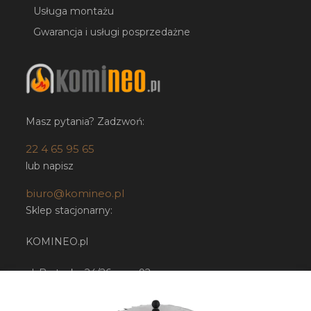
Usługa montażu
Gwarancja i usługi posprzedażne
Masz pytania? Zadzwoń:
22 4 65 95 65
lub napisz
biuro@komineo.pl
Sklep stacjonarny:
KOMINEO.pl
ul. Bartycka 24/26 paw. 92
00-716 Warszawa