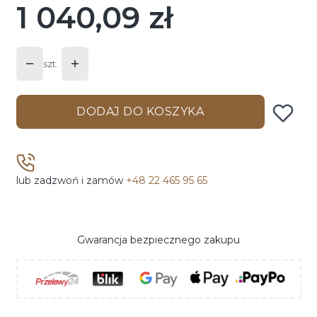
1 040,09 zł
Cena
szt.
DODAJ DO KOSZYKA
lub zadzwoń i zamów
+48 22 465 95 65
Gwarancja bezpiecznego zakupu