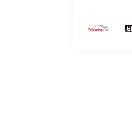
CAL-B-K-U - poprawa ciągu wentyla
to obrotowa nasada kominowa o średnicy przyłącza
ø300
achy ocynkowanej
oraz obrotowej turbinie wykonanej z
al