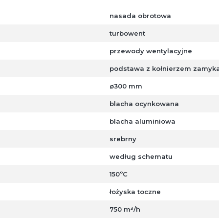
nasada obrotowa
turbowent
przewody wentylacyjne
podstawa z kołnierzem zamykaj
ø300 mm
blacha ocynkowana
blacha aluminiowa
srebrny
według schematu
150ºC
łożyska toczne
750 m³/h