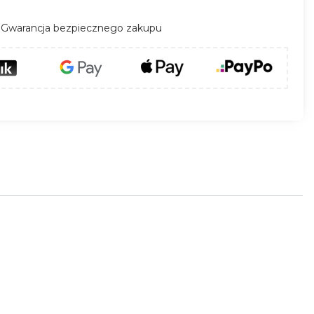
Gwarancja bezpiecznego zakupu
cyjnego w trudnych
 mm
,
otwieranej podstawie z kołnierzem
uminium
. Możliwość otworzenia podstawy