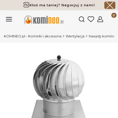
Ktoś ma taniej? Negocjuj z nami!
Darmowa dostawa już od 700 zł
Produk
Otwórz wyszukiwark
KOMINEO.pl - Kominki i akcesoria
Wentylacja
Nasady kominowe