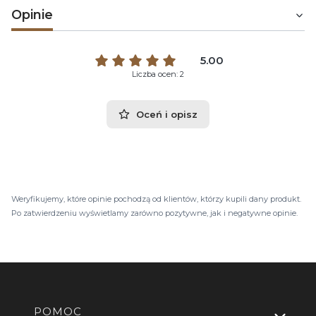
Opinie
5.00
Liczba ocen: 2
Oceń i opisz
Weryfikujemy, które opinie pochodzą od klientów, którzy kupili dany produkt.
Po zatwierdzeniu wyświetlamy zarówno pozytywne, jak i negatywne opinie.
Linki w stopce
POMOC