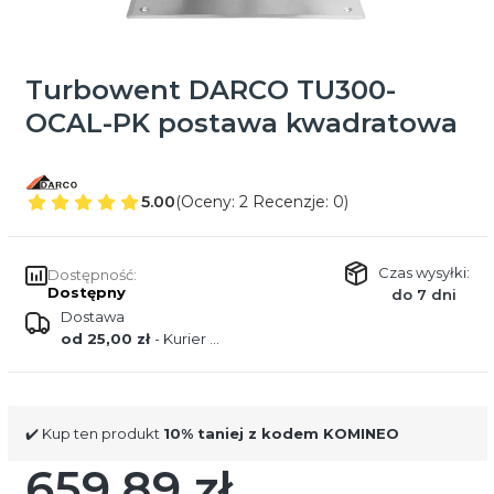
Turbowent DARCO TU300-
OCAL-PK postawa kwadratowa
5.00
(Oceny: 2 Recenzje: 0)
Czas wysyłki:
Dostępność:
Dostępny
do 7 dni
Dostawa
od 25,00 zł
- Kurier DPD
✔️ Kup ten produkt
10% taniej z kodem KOMINEO
659,89 zł
Cena