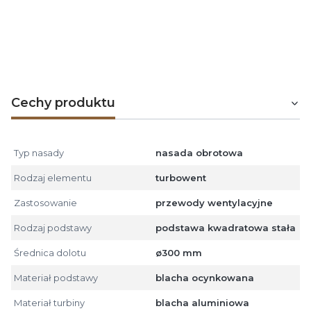
odgromową.
Nie stosować jako zakończenie przewodów
spalinowych i dymowych z urządzeń grzewczych,
w tym kotłów opalanych ekogroszkiem, węglem,
drewnem, gazem i olejem opałowym.
Cechy produktu
Typ nasady
nasada obrotowa
Rodzaj elementu
turbowent
Zastosowanie
przewody wentylacyjne
Rodzaj podstawy
podstawa kwadratowa stała
Średnica dolotu
ø300 mm
Materiał podstawy
blacha ocynkowana
Materiał turbiny
blacha aluminiowa