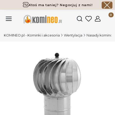
Ktoś ma taniej? Negocjuj z nami!
Darmowa dostawa już od 700 zł
Produk
Otwórz wyszukiwark
KOMINEO.pl - Kominki i akcesoria
Wentylacja
Nasady kominowe