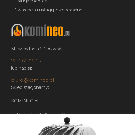
Usługa montażu
Gwarancja i usługi posprzedażne
Masz pytania? Zadzwoń:
22 4 65 95 65
lub napisz
biuro@komineo.pl
Sklep stacjonarny:
KOMINEO.pl
ul. Bartycka 24/26 paw. 92
00-716 Warszawa
NIP: 5252224948