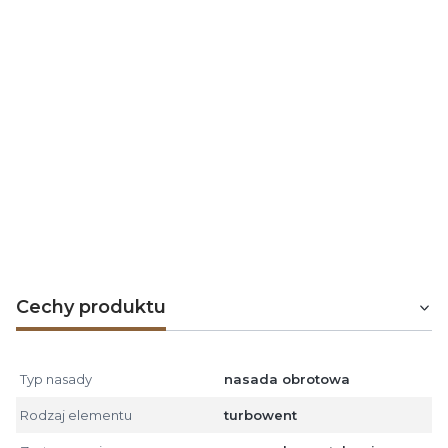
Nasadę w wersji -B-S nakładamy bezpośrednio
na zakończenie przewodu wentylacyjnego.
Dla średnic ø400 i ø500 zaleca się montaż na
podstawie dachowej typu B lub na rurze komina
metalowego.
Nasadę należy montować powyżej szczytu
dachu, aby zapewnić odpowiednią ekspozycję na
wiatr.
Podłączać w przestrzeni chronionej instalacją
odgromową.
Nie stosować jako zakończenie przewodów
spalinowych i dymowych z urządzeń grzewczych,
w tym kotłów opalanych ekogroszkiem, węglem,
drewnem, gazem i olejem opałowym.
Cechy produktu
Typ nasady
nasada obrotowa
Rodzaj elementu
turbowent