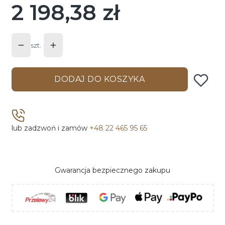
2 198,38 zł
Cena
szt.
DODAJ DO KOSZYKA
lub zadzwoń i zamów
+48 22 465 95 65
Gwarancja bezpiecznego zakupu