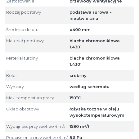
Zastosowanie
przewody wentylacyjne
Rodzaj podstawy
podstawa rurowa -
nieotwierana
Średnica dolotu
ø400 mm
Materiał podstawy
blacha chromoniklowa
1.4301
Materiał turbiny
blacha chromoniklowa
1.4301
Kolor
srebrny
Wymiary
według schematu
Max. temperatura pracy
150ºC
Układ obrotowy
łożyska toczne w oleju
wysokotemperaturowym
Wydajność przy wietrze 4 m/s
1580 m³/h
Podciśnienie przy wietrze 4 m/s
9,5 Pa