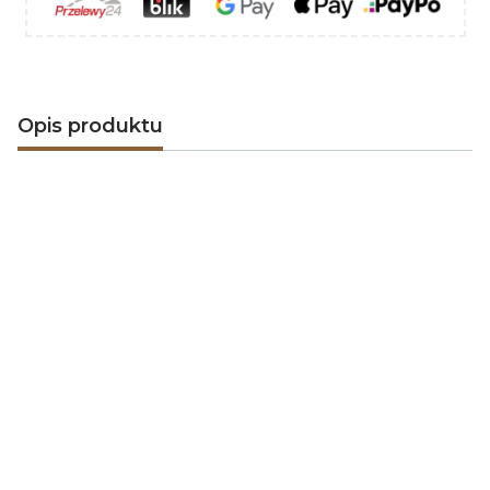
Opis produktu
Turbowent TULIPAN VENTLAB
TUV200-MLCH-T-B-K-U - stylowe
usprawnienie ciągu
wentylacyjnego
Turbowent TULIPAN VENTLAB
TUV200-MLCH-T-B-
K-U
to obrotowa nasada kominowa o średnicy
przyłącza
ø200 mm
,
otwieranej podstawie z
kołnierzem zamykającym ocieplenie
i
wąskiej
turbinie
, która umożliwia instalację na
kominach
wentylacyjnych umiejscowionych bardzo blisko