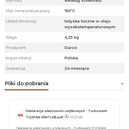
Wymiary
według schematu
Max. temperatura pracy
150ºC
Układ obrotowy
łożyska toczne w oleju
wysokotemperaturowym
Waga
4,25 kg
Producent
Darco
Kraj produkcji
Polska
Gwarancja
24 miesiące
Pliki do pobrania
Deklaracja właściwości użytkowych - Turbowent
TULIPAN VENTLAB.pdf
53.20 kB
Deklaracja właściwości użytkowych - Turbowent TULIPAN