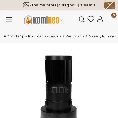
Ktoś ma taniej? Negocjuj z nami!
Darmowa dostawa już od 700 zł
Produk
Otwórz wyszukiwark
KOMINEO.pl - Kominki i akcesoria
Wentylacja
Nasady kominowe