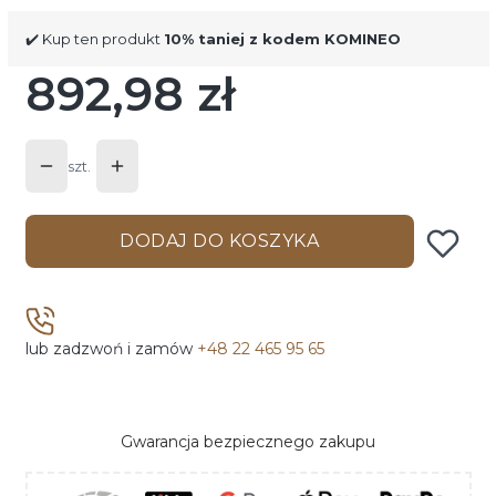
✔️ Kup ten produkt
10% taniej z kodem KOMINEO
892,98 zł
Cena
szt.
DODAJ DO KOSZYKA
lub zadzwoń i zamów
+48 22 465 95 65
Gwarancja bezpiecznego zakupu