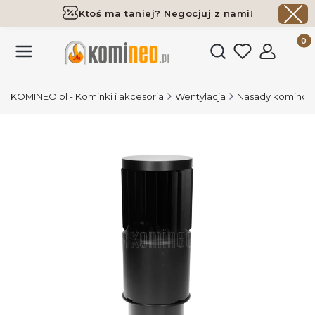
Ktoś ma taniej? Negocjuj z nami!
Darmowa dostawa już od 700 zł
Produk
Otwórz wyszukiwark
KOMINEO.pl - Kominki i akcesoria
Wentylacja
Nasady kominowe