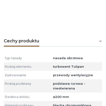
Podłączać w przestrzeni chronionej instalacją
odgromową.
Nie stosować jako zakończenie przewodów
spalinowych i dymowych z urządzeń grzewczych,
w tym kotłów opalanych ekogroszkiem, węglem,
drewnem, gazem i olejem opałowym.
Cechy produktu
Typ nasady
nasada obrotowa
Rodzaj elementu
turbowent Tulipan
Zastosowanie
przewody wentylacyjne
Rodzaj podstawy
podstawa rurowa -
nieotwierana
Średnica dolotu
ø200 mm
Materiał podstawy
blacha chromoniklowa