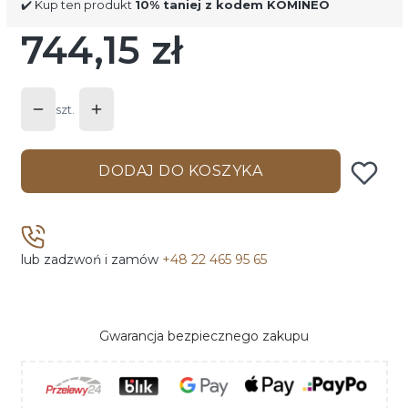
✔️ Kup ten produkt
10% taniej z kodem KOMINEO
744,15 zł
Cena
szt.
DODAJ DO KOSZYKA
lub zadzwoń i zamów
+48 22 465 95 65
Gwarancja bezpiecznego zakupu