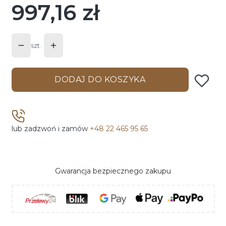
997,16 zł
Cena
szt.
DODAJ DO KOSZYKA
lub zadzwoń i zamów
+48 22 465 95 65
Gwarancja bezpiecznego zakupu