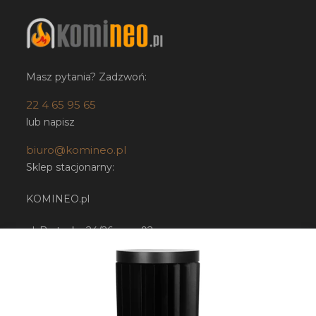
Masz pytania? Zadzwoń:
22 4 65 95 65
lub napisz
biuro@komineo.pl
Sklep stacjonarny:
KOMINEO.pl
ul. Bartycka 24/26 paw. 92
00-716 Warszawa
NIP: 5252224948