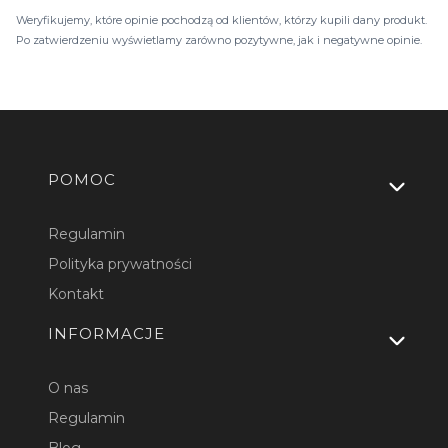
Weryfikujemy, które opinie pochodzą od klientów, którzy kupili dany produkt.
Po zatwierdzeniu wyświetlamy zarówno pozytywne, jak i negatywne opinie.
Linki w stopce
POMOC
Regulamin
Polityka prywatności
Kontakt
INFORMACJE
O nas
Regulamin