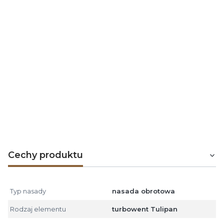
Unikać dotykania łopatek turbiny w czasie
wyjmowania produktu z opakowania i montażu.
Nasadę w wersji -B nakładamy bezpośrednio na
zakończenie przewodu wentylacyjnego i
przykręcamy co najmniej 3 blachowkrętami.
Nasadę należy montować powyżej szczytu
dachu, aby zapewnić odpowiednią ekspozycję na
wiatr.
Podłączać w przestrzeni chronionej instalacją
odgromową.
Nie stosować jako zakończenie przewodów
spalinowych i dymowych z urządzeń grzewczych,
w tym kotłów opalanych ekogroszkiem, węglem,
drewnem, gazem i olejem opałowym.
Cechy produktu
Typ nasady
nasada obrotowa
Rodzaj elementu
turbowent Tulipan