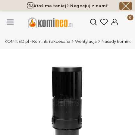
Ktoś ma taniej? Negocjuj z nami!
Darmowa dostawa już od 700 zł
Produk
Otwórz wyszukiwark
KOMINEO.pl - Kominki i akcesoria
Wentylacja
Nasady kominowe