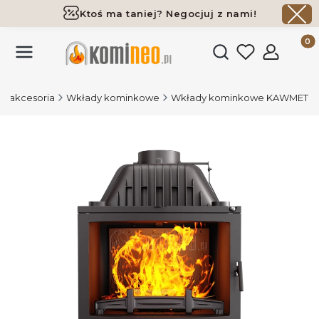
Ktoś ma taniej? Negocjuj z nami!
Darmowa dostawa już od 700 zł
Produk
Otwórz wyszukiwark
 i akcesoria
Wkłady kominkowe
Wkłady kominkowe KAWMET