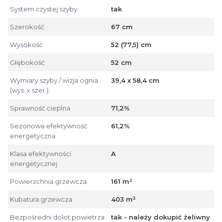
System czystej szyby
tak
Szerokość
67 cm
Wysokość
52 (77,5) cm
Głębokość
52 cm
Wymiary szyby / wizja ognia
39,4 x 58,4 cm
(wys. x szer.)
Sprawność cieplna
71,2%
Sezonowa efektywność
61,2%
energetyczna
Klasa efektywności
A
energetycznej
Powierzchnia grzewcza
161 m²
Kubatura grzewcza
403 m³
Bezpośredni dolot powietrza
tak - należy dokupić żeliwny