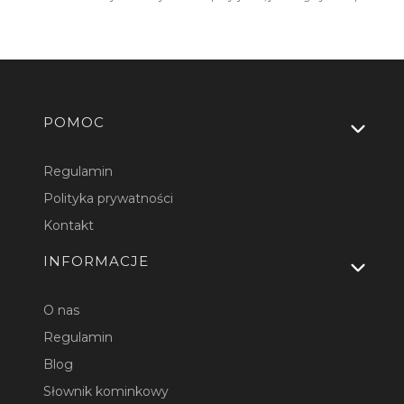
Linki w stopce
POMOC
Regulamin
Polityka prywatności
Kontakt
INFORMACJE
O nas
Regulamin
Blog
Słownik kominkowy