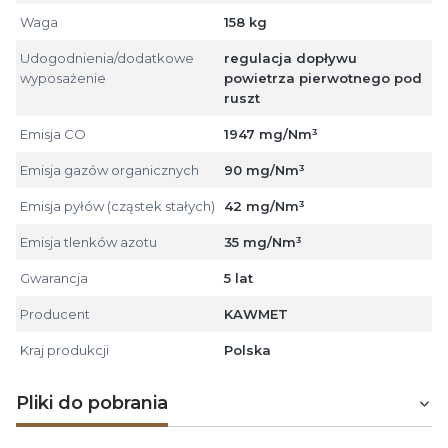
Waga
158 kg
Udogodnienia/dodatkowe
regulacja dopływu
wyposażenie
powietrza pierwotnego pod
ruszt
Emisja CO
1947 mg/Nm³
Emisja gazów organicznych
90 mg/Nm³
Emisja pyłów (cząstek stałych)
42 mg/Nm³
Emisja tlenków azotu
35 mg/Nm³
Gwarancja
5 lat
Producent
KAWMET
Kraj produkcji
Polska
Pliki do pobrania