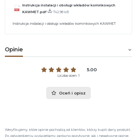
Instrukcja instalacji i obsługi wkładów kominkowych
KAWMET.pdf
742.98 kB
Instrukcja instalacji i obsługi wkładów kominkowych KAWMET
Opinie
5.00
Liczba ocen: 1
Oceń i opisz
Weryfikujemy, które opinie pochodzą od klientów, którzy kupili dany produkt.
Po zatwierdzeniu wyświetlamy zarówno pozytywne, jak i negatywne opinie.