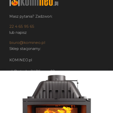
Masz pytania? Zadzwoń:
22 4 65 95 65
lub napisz
biuro@komineo.pl
Sklep stacjonarny:
KOMINEO.pl
ul. Bartycka 24/26 paw. 92
00-716 Warszawa
NIP: 5252224948
Sklep internetowy
Shoper.pl