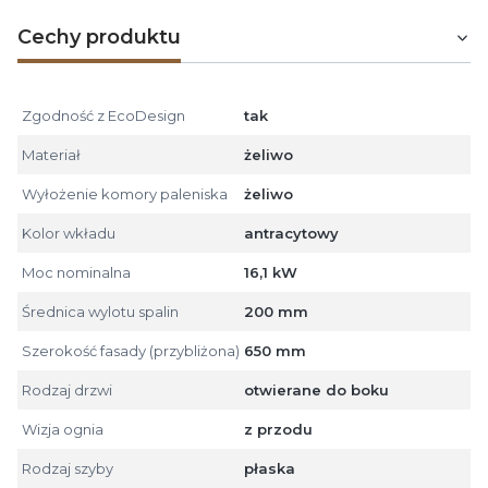
Cechy produktu
Zgodność z EcoDesign
tak
Materiał
żeliwo
Wyłożenie komory paleniska
żeliwo
Kolor wkładu
antracytowy
Moc nominalna
16,1 kW
Średnica wylotu spalin
200 mm
Szerokość fasady (przybliżona)
650 mm
Rodzaj drzwi
otwierane do boku
Wizja ognia
z przodu
Rodzaj szyby
płaska