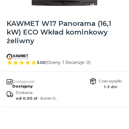
KAWMET W17 Panorama (16,1
kW) ECO Wkład kominkowy
żeliwny
5.00
(Oceny: 1 Recenzje: 0)
Czas wysyłki:
Dostępność:
Dostępny
1-3 dni
Dostawa
od 0,00 zł
- Kurier DPD
Wybierz wariant produktu:
Poszczególne warianty mogą różnić się ceną