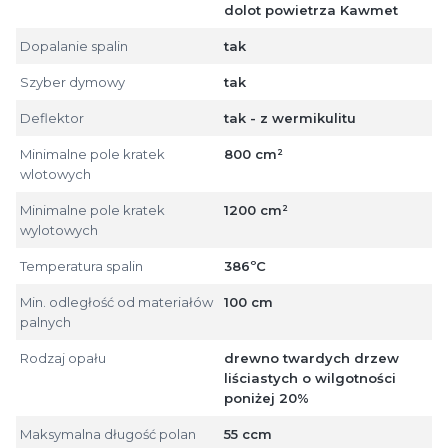
dolot powietrza Kawmet
Dopalanie spalin
tak
Szyber dymowy
tak
Deflektor
tak - z wermikulitu
Minimalne pole kratek
800 cm²
wlotowych
Minimalne pole kratek
1200 cm²
wylotowych
Temperatura spalin
386ºC
Min. odległość od materiałów
100 cm
palnych
Rodzaj opału
drewno twardych drzew
liściastych o wilgotności
poniżej 20%
Maksymalna długość polan
55 ccm