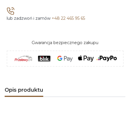
lub zadzwoń i zamów
+48 22 465 95 65
Gwarancja bezpiecznego zakupu
Opis produktu
Odkryj magię nowoczesnych
kominków
elektrycznych polskiej marki AFLAMO
. Dzięki
zaawansowanej i energooszczędnej
technologii LED
,