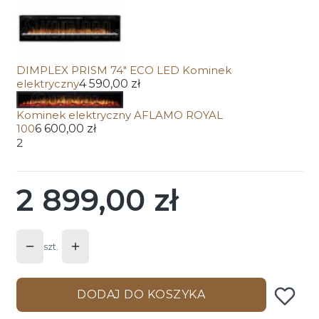
DIMPLEX PRISM 74" ECO LED Kominek
elektryczny
4 590,00 zł
Kominek elektryczny AFLAMO ROYAL
100
6 600,00 zł
2
2 899,00 zł
Cena
szt.
DODAJ DO KOSZYKA