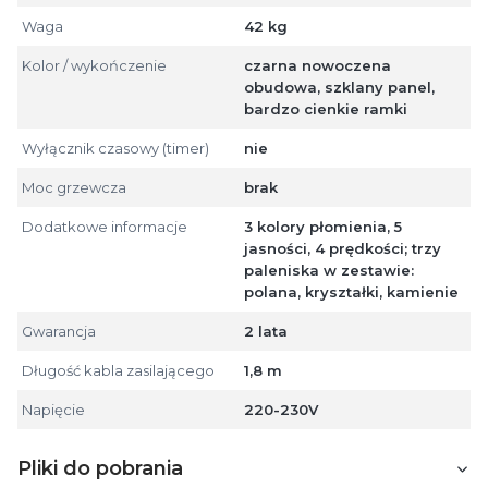
Waga
42 kg
Kolor / wykończenie
czarna nowoczena
obudowa, szklany panel,
bardzo cienkie ramki
Wyłącznik czasowy (timer)
nie
Moc grzewcza
brak
Dodatkowe informacje
3 kolory płomienia, 5
jasności, 4 prędkości; trzy
paleniska w zestawie:
polana, kryształki, kamienie
Gwarancja
2 lata
Długość kabla zasilającego
1,8 m
Napięcie
220-230V
Pliki do pobrania