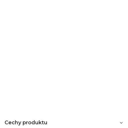
Technologia LED
zapewnia bardzo niski koszt efektu
płomienia, który wynosi około
1-2 gr/h
zależnie od
modelu.
KOMINEK NIE POSIADA FUNKCJI
GRZANIA
Cechy produktu