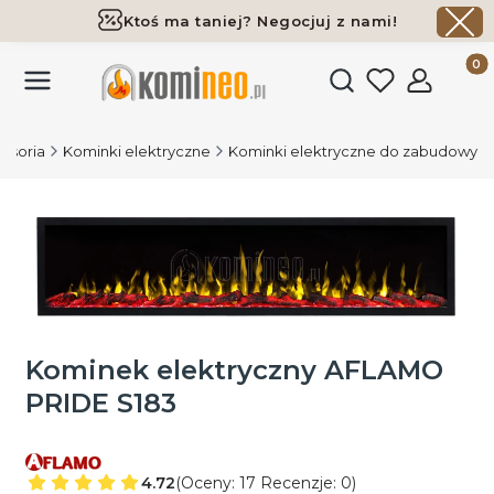
Ktoś ma taniej? Negocjuj z nami!
Darmowa dostawa już od 700 zł
Produk
Otwórz wyszukiwark
cesoria
Kominki elektryczne
Kominki elektryczne do zabudowy
Kominek elektryczny AFLAMO
PRIDE S183
4.72
(Oceny: 17 Recenzje: 0)