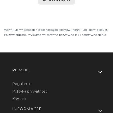
Weryfikujemy, które opinie pochodzą od klientów, którzy kupili dany produkt.
Po zatwierdzeniu wyświetlamy zarówno pozytywne, jak i negatywne opinie.
Linki w stopce
POMOC
Regulamin
Polityka prywatności
Kontakt
INFORMACJE