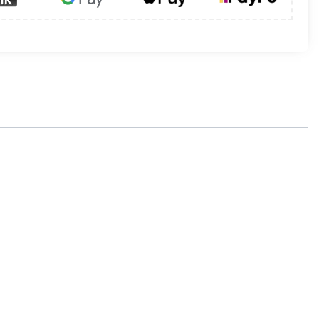
minki
. Przeszło 10-letnie doświadczenie w
wo oraz niepowtarzalny design.
Biolampy
dową. Wszystkie produkty
Zone of Fire
wnętrznych (ogród, taras, patio, altana,
 wnętrzu, takim jak np. salon, jadalnia,
czeństwo.