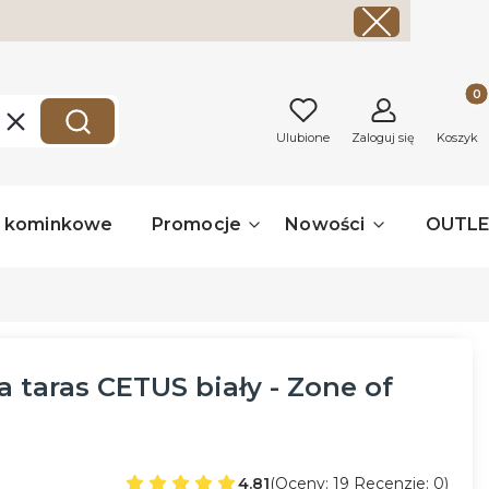
Produk
Wyczyść
Szukaj
Ulubione
Zaloguj się
Koszyk
a kominkowe
Promocje
Nowości
OUTL
 taras CETUS biały - Zone of
4.81
(Oceny: 19 Recenzje: 0)