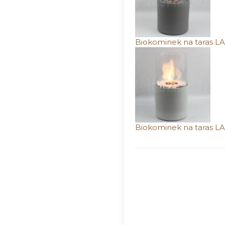
Biokominek na taras LA
Biokominek na taras LA
Wybierz wariant produ
Poszczególne warianty mog
*
Wybierz pojemność biopa
1,1 litra
3,1 litra
(+600,00 