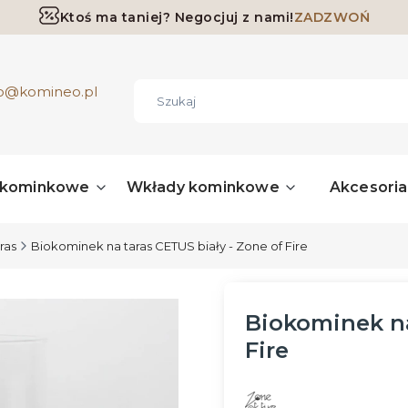
Ktoś ma taniej? Negocjuj z nami!
ZADZWOŃ
Darmowa dostawa już od 700 zł
ro@komineo.pl
 kominkowe
Wkłady kominkowe
Akcesori
ras
Biokominek na taras CETUS biały - Zone of Fire
Biokominek na
Fire