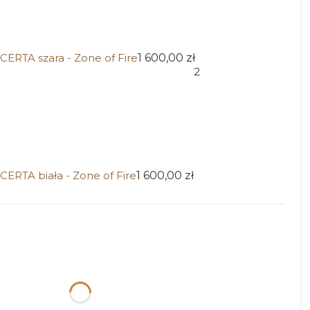
CERTA szara - Zone of Fire
1 600,00 zł
2
CERTA biała - Zone of Fire
1 600,00 zł
ktu:
ą różnić się ceną
lnika
zł)