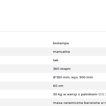
biolampa
manualne
tak
360 stopni
Ø 550 mm, wys. 500 mm
60 cm
30 kg w wersji z palnikiem 1,1 l;
masa ceramiczna barwiona w mas