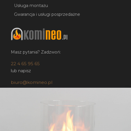
Usługa montażu
Gwarancja i usługi posprzedażne
Masz pytania? Zadzwoń:
22 4 65 95 65
lub napisz
biuro@komineo.pl
Sklep stacjonarny:
KOMINEO.pl
ul. Bartycka 24/26 paw. 92
00-716 Warszawa