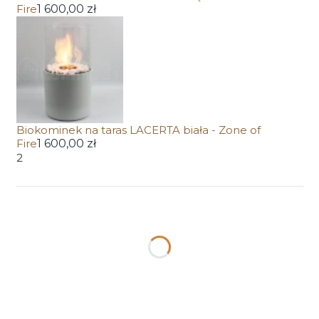
Fire
1 600,00 zł
Biokominek na taras LACERTA biała - Zone of
Fire
1 600,00 zł
2
Wybierz wariant produktu:
Poszczególne warianty mogą różnić się ceną
*
Wybierz pojemność biopalnika
1,1 litra
3,1 litra
(+600,00 zł)