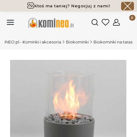
Ktoś ma taniej? Negocjuj z nami!
Darmowa dostawa już od 700 zł
Produk
Otwórz wyszukiwark
MINEO.pl - Kominki i akcesoria
Biokominki
Biokominki na taras