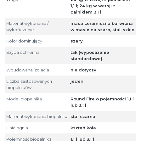
1,1 l; 24 kg w wersji z
palnikiem 3,1 l
Materiał wykonania /
masa ceramiczna barwiona
wykończenie
w masie na szaro, stal, szklo
Kolor dominujący
szary
Szyba ochronna
tak (wyposażenie
standardowe)
Wbudowana izolacja
nie dotyczy
Liczba zastosowanych
jeden
biopalników
Model biopalnika
Round Fire o pojemności 1,1 l
lub 3,1 l
Materiał wykonania biopalnika
stal czarna
Linia ognia
kształt koła
Pojemność biopalnika
1,1 l lub 3,1 l