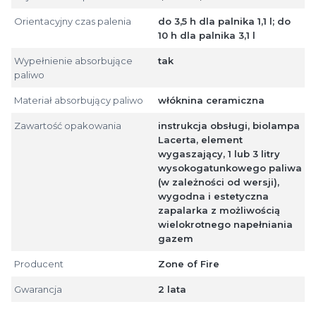
Orientacyjny czas palenia
do 3,5 h dla palnika 1,1 l; do
10 h dla palnika 3,1 l
Wypełnienie absorbujące
tak
paliwo
Materiał absorbujący paliwo
włóknina ceramiczna
Zawartość opakowania
instrukcja obsługi, biolampa
Lacerta, element
wygaszający, 1 lub 3 litry
wysokogatunkowego paliwa
(w zależności od wersji),
wygodna i estetyczna
zapalarka z możliwością
wielokrotnego napełniania
gazem
Producent
Zone of Fire
Gwarancja
2 lata