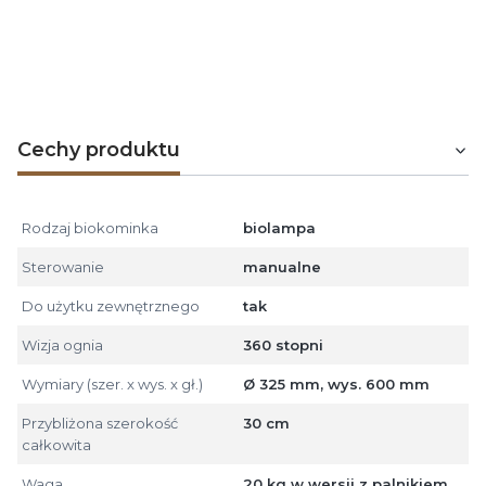
ozdobne zgodne z kolorystyką podstawy
, które
jednak na życzenie można zamieniać.
Do wyboru są
również dwie pojemności biopaleniska, tj. 1,1 l lub
3,1 l.
Cechy produktu
Rodzaj biokominka
biolampa
Sterowanie
manualne
Do użytku zewnętrznego
tak
Wizja ognia
360 stopni
Wymiary (szer. x wys. x gł.)
Ø 325 mm, wys. 600 mm
Przybliżona szerokość
30 cm
całkowita
Waga
20 kg w wersji z palnikiem