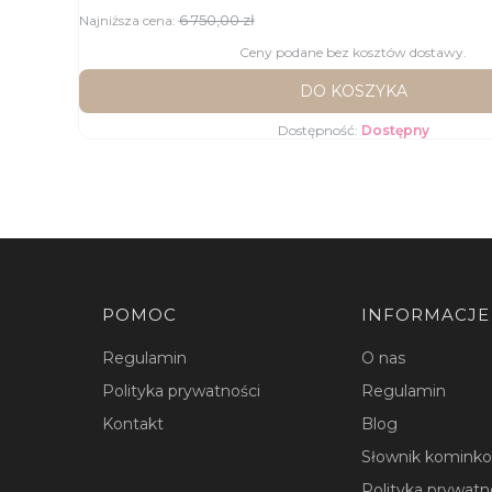
6 750,00 zł
Najniższa cena:
Ceny podane bez kosztów dostawy.
DO KOSZYKA
Dostępność:
Dostępny
Linki w stopce
POMOC
INFORMACJE
Regulamin
O nas
Polityka prywatności
Regulamin
Kontakt
Blog
Słownik komink
Polityka prywatn