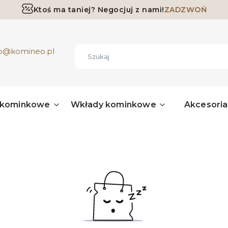
Ktoś ma taniej? Negocjuj z nami!
ZADZWOŃ
Darmowa dostawa już od 700 zł
ro@komineo.pl
 kominkowe
Wkłady kominkowe
Akcesori