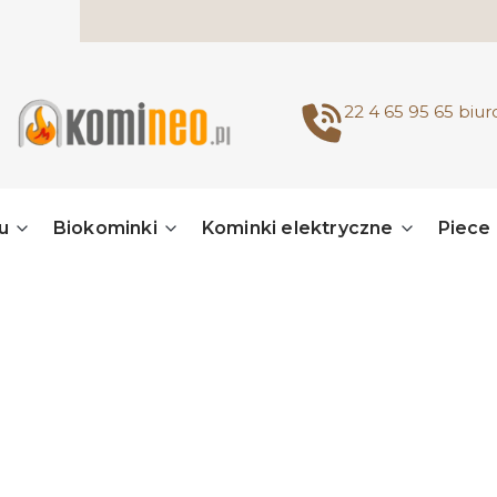
22 4 65 95 65
biu
u
Biokominki
Kominki elektryczne
Piece