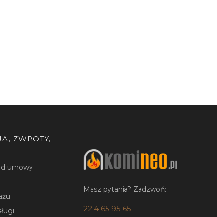
A, ZWROTY,
 od umowy
Masz pytania? Zadzwoń:
ażu
22 4 65 95 65
sługi