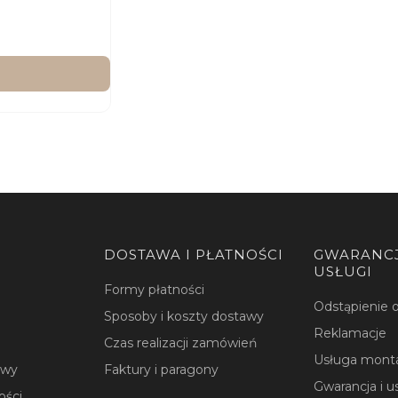
DOSTAWA I PŁATNOŚCI
GWARANCJ
USŁUGI
Formy płatności
Odstąpienie
Sposoby i koszty dostawy
Reklamacje
Czas realizacji zamówień
Usługa mont
owy
Faktury i paragony
Gwarancja i u
ości