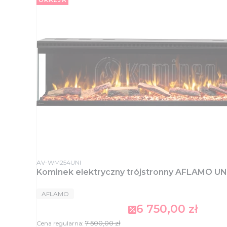
OKAZJA
Kod produktu
AV-WM254UNI
Kominek elektryczny trójstronny AFLAMO U
PRODUCENT
AFLAMO
6 750,00 zł
Cena promocyjna
7 500,00 zł
Cena regularna: