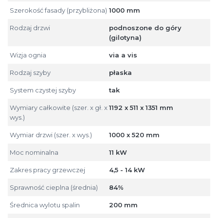
Szerokość fasady (przybliżona)
1000 mm
Rodzaj drzwi
podnoszone do góry
(gilotyna)
Wizja ognia
via a vis
Rodzaj szyby
płaska
System czystej szyby
tak
Wymiary całkowite (szer. x gł. x
1192 x 511 x 1351 mm
wys.)
Wymiar drzwi (szer. x wys.)
1000 x 520 mm
Moc nominalna
11 kW
Zakres pracy grzewczej
4,5 - 14 kW
Sprawność cieplna (średnia)
84%
Średnica wylotu spalin
200 mm