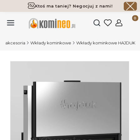
Ktoś ma taniej? Negocjuj z nami!
Darmowa dostawa już od 700 zł
Produk
Otwórz wyszukiwark
 i akcesoria
Wkłady kominkowe
Wkłady kominkowe HAJDUK