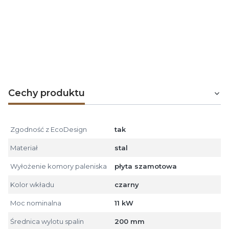
sprawdzonych rozwiązań technologicznych
HAJDUK
udziela
5-letniej gwarancji
na wkłady kominkowe
powietrzne, 5 lat na wkłady z płaszczem wodnym oraz
2 lata na wkłady i kasety na wymiar oraz drzwiczki do
komików otwartych.
Cechy produktu
Zgodność z EcoDesign
tak
Materiał
stal
Wyłożenie komory paleniska
płyta szamotowa
Kolor wkładu
czarny
Moc nominalna
11 kW
Średnica wylotu spalin
200 mm