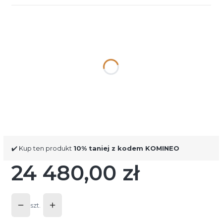
Wybierz wariant produktu:
Poszczególne warianty mogą różnić się ceną
*
Kolor szamotu
Wybierz
*
Wykończenie drzwi
Wybierz
✔️ Kup ten produkt
10% taniej z kodem KOMINEO
24 480,00 zł
Cena
szt.