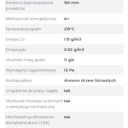
Średnica doprowadzenia
150 mm
powietrza
Efektywność energetyczna
A+
Temperatura spalin
215°C
Emisja CO
1.15 g/m3
Emisja pyłu
0.02 g/m3
Strumień masy spalin
11 g/s
Wymagany ciąg kominowy
12 Pa
Rodzaj paliwa
drewno drzew liściastych
Urządzenie do pracy ciągłej
tak
Możliwość montażu w domach
tak
z wentylacją mechaniczną
Mechanizm podnoszenia i
tak
domykania drzwi CLING