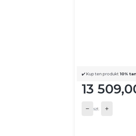
Poszczególne warianty mog
*
Kierunek otwierania drzwi
Wybierz
*
Wykończenie drzwi
Wybierz
✔️ Kup ten produkt
10% ta
13 509,0
Cena
szt.