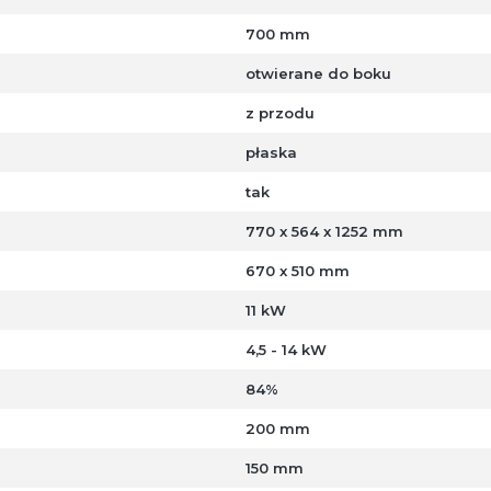
700 mm
otwierane do boku
z przodu
płaska
tak
770 x 564 x 1252 mm
670 x 510 mm
11 kW
4,5 - 14 kW
84%
200 mm
150 mm