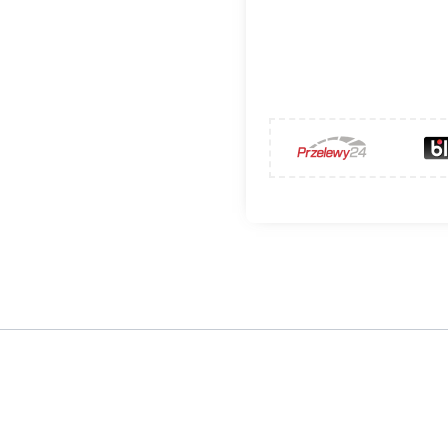
is HAJDUK VOLCANO FDT
uropie Wschodniej producentem stalowo-szamotowych w