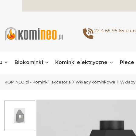
22 4 65 95 65
biu
u
Biokominki
Kominki elektryczne
Piece
KOMINEO.pl - Kominki i akcesoria
Wkłady kominkowe
Wkłady