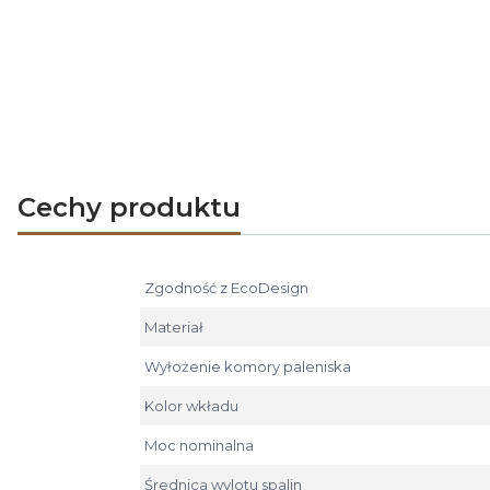
możliwość wyboru najbardziej odpo
wkłady kominkowe Hajduk
malowan
Dzięki wieloletniemu doświadczeniu i s
kominkowe powietrzne, 5 lat na wkłady z 
Cechy produktu
Zgodność z EcoDesign
Materiał
Wyłożenie komory paleniska
Kolor wkładu
Moc nominalna
Średnica wylotu spalin