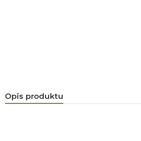
Opis produktu
Wkład kominkowy vis a v
HAJDUK
jest największym w Polsce i E