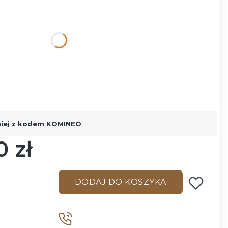
ą różnić się ceną
niej z kodem KOMINEO
0 zł
DODAJ DO KOSZYKA