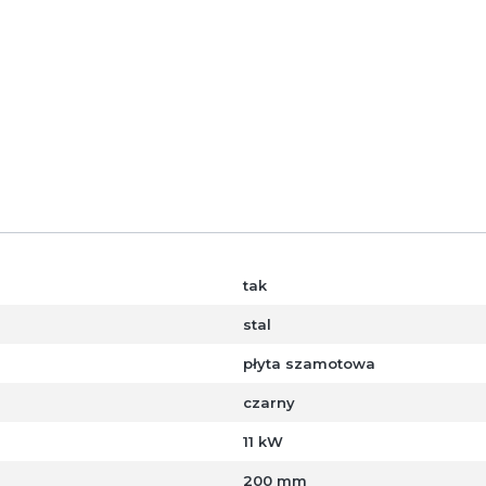
wiednich dodatków ozdobnych,
e są na technologicznej linii malarskiej obejmującej śrut
tosowaniu sprawdzonych rozwiązań technologicznych
HAJD
płaszczem wodnym oraz 2 lata na wkłady i kasety na wymia
tak
stal
płyta szamotowa
czarny
11 kW
200 mm