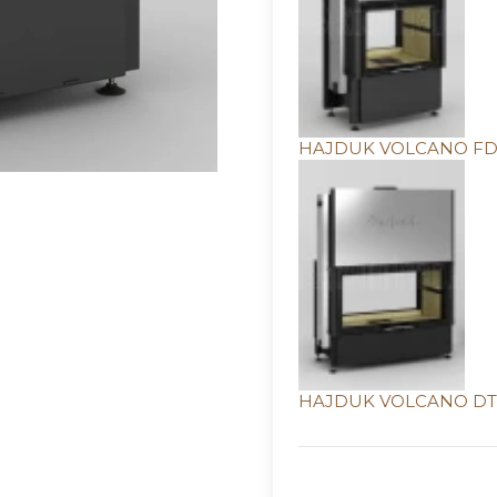
HAJDUK VOLCANO FDTh 
HAJDUK VOLCANO DTh-F
Wybierz wariant produ