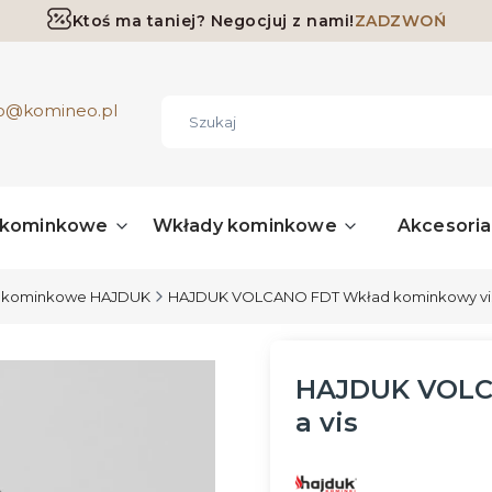
Ktoś ma taniej? Negocjuj z nami!
ZADZWOŃ
Darmowa dostawa już od 700 zł
ro@komineo.pl
 kominkowe
Wkłady kominkowe
Akcesori
 kominkowe HAJDUK
HAJDUK VOLCANO FDT Wkład kominkowy vis 
HAJDUK VOLC
a vis