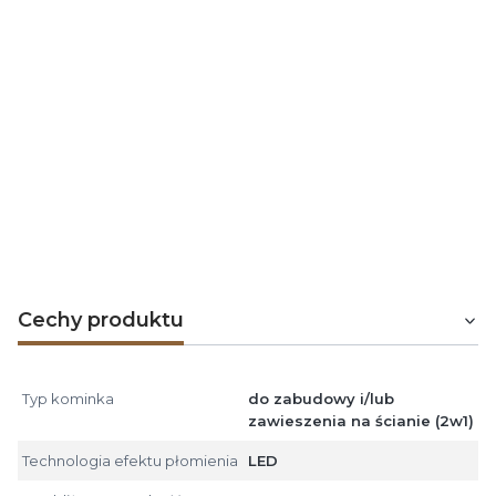
Grzejnik posiada 2 poziomy mocy
do wyboru.
Termostat
pozwala osiągnąć i utrzymać komfortową
temperaturę w zakresie 18-30°C
Cechy produktu
Typ kominka
do zabudowy i/lub
zawieszenia na ścianie (2w1)
Technologia efektu płomienia
LED