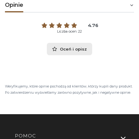
Opinie
4.76
Liczba ocen: 22
Oceń i opisz
Weryfikujemy, które opinie pochodzą od klientów, którzy kupili dany produkt.
Po zatwierdzeniu wyświetlamy zarówno pozytywne, jak i negatywne opinie.
Linki w stopce
POMOC