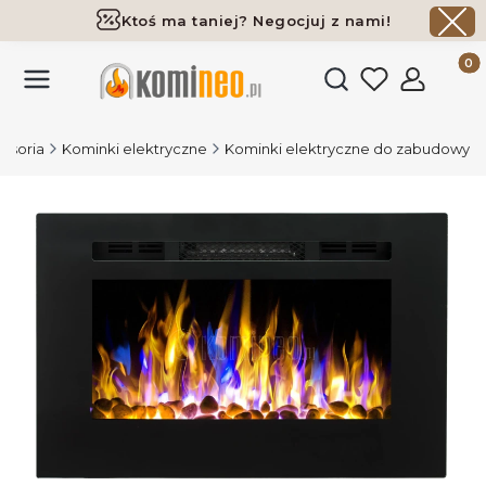
Ktoś ma taniej? Negocjuj z nami!
Darmowa dostawa już od 700 zł
Produk
Otwórz wyszukiwark
cesoria
Kominki elektryczne
Kominki elektryczne do zabudowy