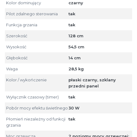
Kolor dominujący
czarny
Pilot zdalnego sterowania
tak
Funkcja grzania
tak
Szerokość
128 cm
Wysokość
54,5 cm
Głębokość
14 cm
Waga
28,5 kg
Kolor / wykończenie
płaski czarny, szklany
przedni panel
Wyłącznik czasowy (timer)
tak
Pobór mocy efektu świetlnego
30 W
Płomień niezależny od funkcji
tak
grzania
Moc grzewcza
2 poziomy mocy grzewczej: