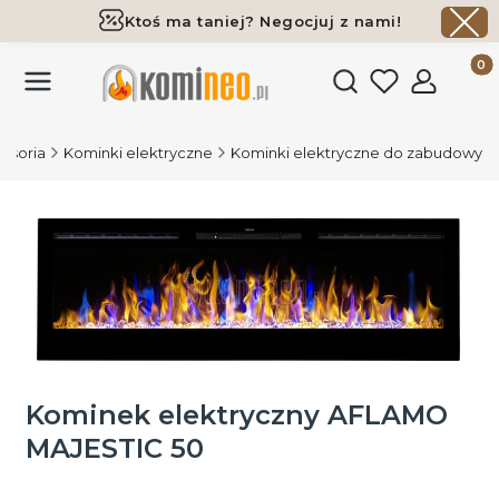
Ktoś ma taniej? Negocjuj z nami!
Darmowa dostawa już od 700 zł
Produk
Otwórz wyszukiwark
cesoria
Kominki elektryczne
Kominki elektryczne do zabudowy
Kominek elektryczny AFLAMO
MAJESTIC 50