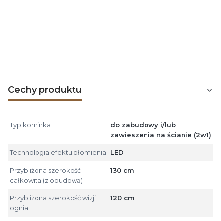
Grzejnik posiada 2 poziomy mocy
do wyboru.
Termostat
pozwala osiągnąć i utrzymać komfortową
temperaturę w zakresie 18-30°C
Cechy produktu
Typ kominka
do zabudowy i/lub
zawieszenia na ścianie (2w1)
Technologia efektu płomienia
LED
Przybliżona szerokość
130 cm
całkowita (z obudową)
Przybliżona szerokość wizji
120 cm
ognia