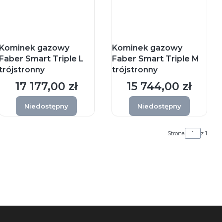
Kominek gazowy
Kominek gazowy
Faber Smart Triple L
Faber Smart Triple M
trójstronny
trójstronny
17 177,00 zł
15 744,00 zł
Cena
Cena
Niedostępny
Niedostępny
Strona
z 1