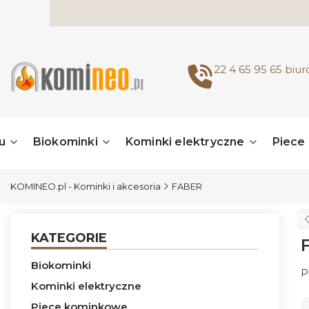
22 4 65 95 65
biu
u
Biokominki
Kominki elektryczne
Piece
KOMINEO.pl - Kominki i akcesoria
FABER
KATEGORIE
Biokominki
P
Kominki elektryczne
L
Piece kominkowe