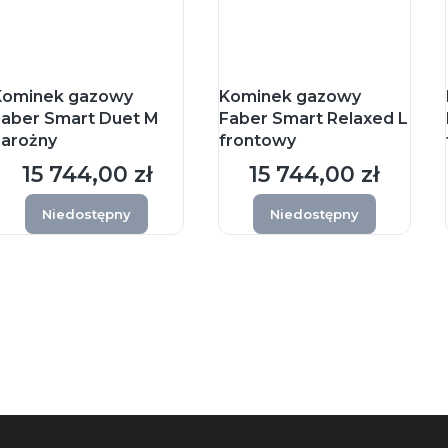
Kominek gazowy
Kominek gazowy
Faber Smart Duet M
Faber Smart Relaxed L
narożny
frontowy
15 744,00 zł
15 744,00 zł
Cena
Cena
Niedostępny
Niedostępny