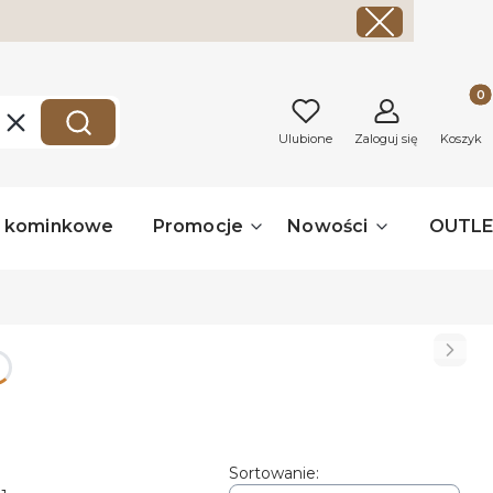
Produk
Wyczyść
Szukaj
Ulubione
Zaloguj się
Koszyk
a kominkowe
Promocje
Nowości
OUTL
Sortowanie: