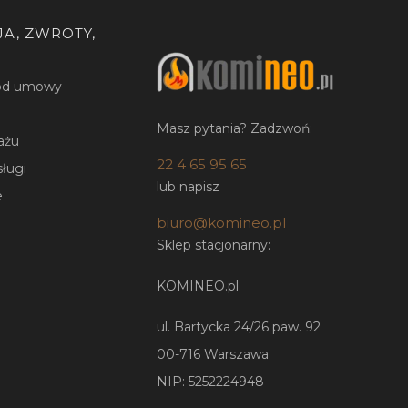
A, ZWROTY,
 od umowy
Masz pytania? Zadzwoń:
ażu
22 4 65 95 65
sługi
lub napisz
e
biuro@komineo.pl
Sklep stacjonarny:
KOMINEO.pl
ul. Bartycka 24/26 paw. 92
00-716 Warszawa
NIP: 5252224948