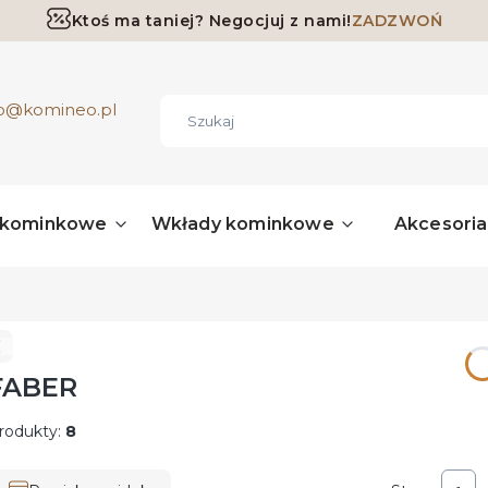
Ktoś ma taniej? Negocjuj z nami!
ZADZWOŃ
Darmowa dostawa już od 700 zł
ro@komineo.pl
 kominkowe
Wkłady kominkowe
Akcesori
FABER
rodukty:
8
ista produktów