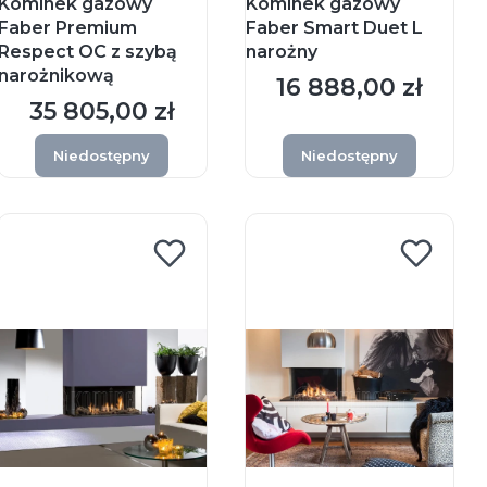
Kominek gazowy
Kominek gazowy
Faber Premium
Faber Smart Duet L
Respect OC z szybą
narożny
narożnikową
16 888,00 zł
Cena
35 805,00 zł
Cena
Niedostępny
Niedostępny