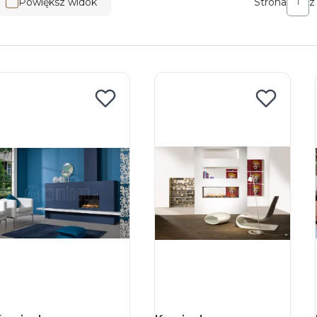
Powiększ widok
Strona
z