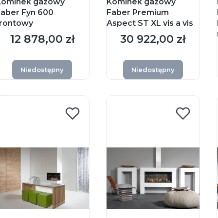
Kominek gazowy
Kominek gazowy
Faber Fyn 600
Faber Premium
frontowy
Aspect ST XL vis a vis
12 878,00 zł
30 922,00 zł
Cena
Cena
Niedostępny
Niedostępny