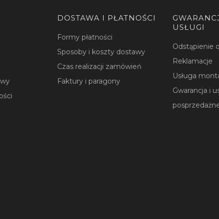
DOSTAWA I PŁATNOŚCI
GWARANCJ
USŁUGI
Formy płatności
Odstąpienie
Sposoby i koszty dostawy
Reklamacje
Czas realizacji zamówień
Usługa mont
owy
Faktury i paragony
Gwarancja i u
ości
posprzedażn