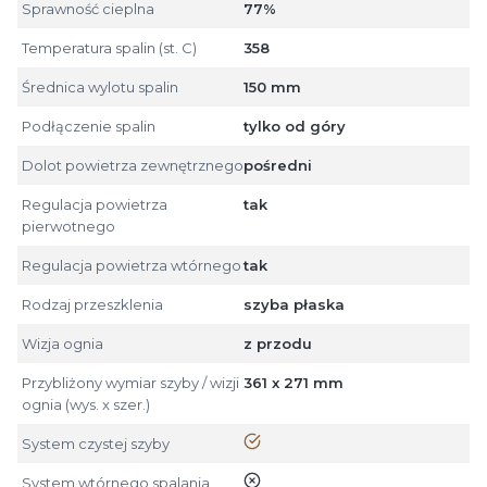
Sprawność cieplna
77%
Temperatura spalin (st. C)
358
Średnica wylotu spalin
150 mm
Podłączenie spalin
tylko od góry
Dolot powietrza zewnętrznego
pośredni
Regulacja powietrza
tak
pierwotnego
Regulacja powietrza wtórnego
tak
Rodzaj przeszklenia
szyba płaska
Wizja ognia
z przodu
Przybliżony wymiar szyby / wizji
361 x 271 mm
ognia (wys. x szer.)
tak
System czystej szyby
nie
System wtórnego spalania