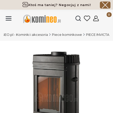
Ktoś ma taniej? Negocjuj z nami!
Darmowa dostawa już od 700 zł
Produk
Otwórz wyszukiwark
NEO.pl - Kominki i akcesoria
Piece kominkowe
PIECE INVICTA