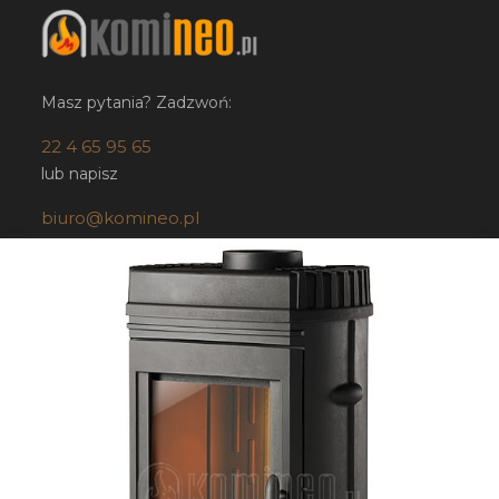
Masz pytania? Zadzwoń:
22 4 65 95 65
lub napisz
biuro@komineo.pl
Sklep stacjonarny:
KOMINEO.pl
ul. Bartycka 24/26 paw. 92
00-716 Warszawa
NIP: 5252224948