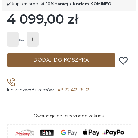
✔️ Kup ten produkt
10% taniej z kodem KOMINEO
4 099,00 zł
Cena
szt.
DODAJ DO KOSZYKA
lub zadzwoń i zamów
+48 22 465 95 65
Gwarancja bezpiecznego zakupu