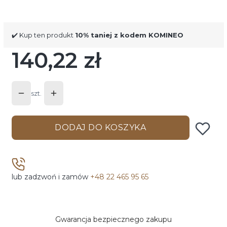
✔️ Kup ten produkt
10% taniej z kodem KOMINEO
140,22 zł
Cena
szt.
DODAJ DO KOSZYKA
lub zadzwoń i zamów
+48 22 465 95 65
Gwarancja bezpiecznego zakupu