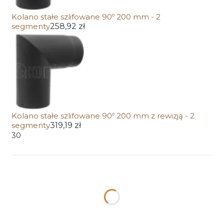
Kolano stałe szlifowane 90º 200 mm - 2
segmenty
258,92 zł
Kolano stałe szlifowane 90º 200 mm z rewizją - 2
segmenty
319,19 zł
30
Wybierz wariant produktu:
Poszczególne warianty mogą różnić się ceną
*
Kolor
Wybierz