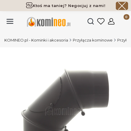
Ktoś ma taniej? Negocjuj z nami!
Darmowa dostawa już od 700 zł
Produk
Otwórz wyszukiwark
KOMINEO.pl - Kominki i akcesoria
Przyłącza kominowe