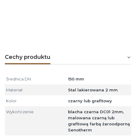
odwrócenie biegu elementów (dla zapobiegnięcia
wypływu mogącego pojawić się kondensatu poza
przyłącze) może zostać wykonane przy użyciu
łączników męskich, a prawidłowy spływ kondensatu
gwarantuje zastosowanie łącznika żeńskiego (z
zabezpieczeniem antykondensacyjnym).
Cechy produktu
Średnica DN
150 mm
Materiał
Stal lakierowana 2 mm
Kolor
czarny lub grafitowy
Wykończenie
blacha czarna DC01 2mm,
malowana czarną lub
grafitową farbą żaroodporną
Senotherm