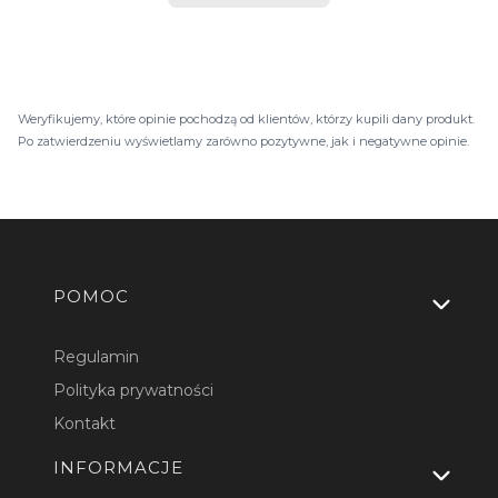
Weryfikujemy, które opinie pochodzą od klientów, którzy kupili dany produkt.
Po zatwierdzeniu wyświetlamy zarówno pozytywne, jak i negatywne opinie.
Linki w stopce
POMOC
Regulamin
Polityka prywatności
Kontakt
INFORMACJE