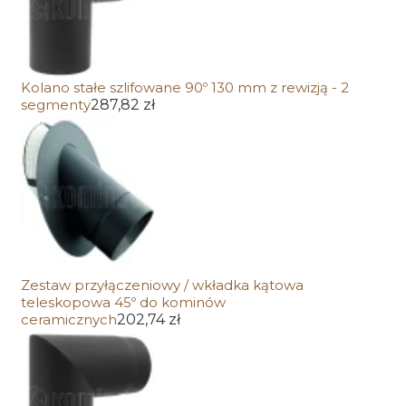
Kolano stałe szlifowane 90º 130 mm z rewizją - 2
segmenty
287,82 zł
Zestaw przyłączeniowy / wkładka kątowa
teleskopowa 45º do kominów
ceramicznych
202,74 zł