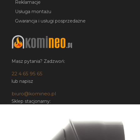
Reklamacje
Usługa montażu
Gwarancja i usługi posprzedażne
Masz pytania? Zadzwoń:
22 4 65 95 65
lub napisz
biuro@komineo.pl
Sklep stacjonarny:
KOMINEO.pl
ul. Bartycka 24/26 paw. 92
00-716 Warszawa