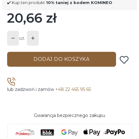
✔️ Kup ten produkt
10% taniej z kodem KOMINEO
20,66 zł
Cena
szt.
DODAJ DO KOSZYKA
lub zadzwoń i zamów
+48 22 465 95 65
Gwarancja bezpiecznego zakupu