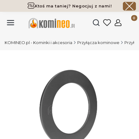
Ktoś ma taniej? Negocjuj z nami!
Darmowa dostawa już od 700 zł
Produk
Otwórz wyszukiwark
KOMINEO.pl - Kominki i akcesoria
Przyłącza kominowe