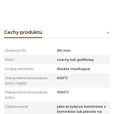
łączników męskich, a prawidłowy spływ kondensatu
gwarantuje zastosowanie łącznika żeńskiego (z
zabezpieczeniem antykondensacyjnym).
Cechy produktu
Średnica DN
150 mm
Kolor
czarny lub grafitowy
Rodzaj elementu
Rozeta maskująca
Maksymalna temperatura
600ºC
pracy ciągłej:
Maksymalna temperatura
1000ºC
pracy:
Zastosowanie
jako przyłącza kominowe z
kominków lub pieców na