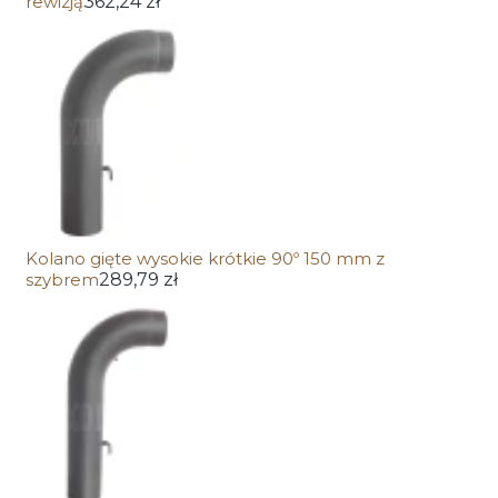
rewizją
362,24 zł
Kolano gięte wysokie krótkie 90º 150 mm z
szybrem
289,79 zł