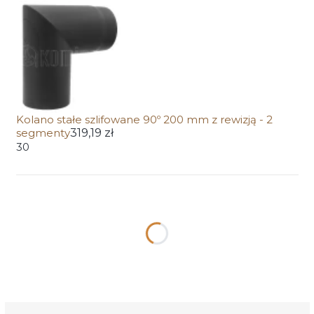
Kolano stałe szlifowane 90º 200 mm z rewizją - 2
segmenty
319,19 zł
30
Wybierz wariant produktu:
Poszczególne warianty mogą różnić się ceną
*
Kolor
Wybierz