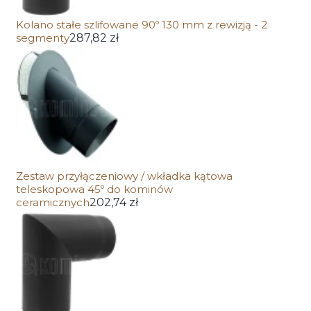
Kolano stałe szlifowane 90º 130 mm z rewizją - 2
segmenty
287,82 zł
Zestaw przyłączeniowy / wkładka kątowa
teleskopowa 45º do kominów
ceramicznych
202,74 zł