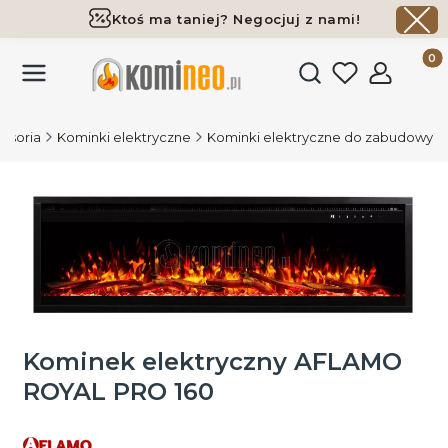
Ktoś ma taniej? Negocjuj z nami!
Darmowa dostawa już od 700 zł
Produk
Otwórz wyszukiwark
cesoria
Kominki elektryczne
Kominki elektryczne do zabudowy
Kominek elektryczny AFLAMO
ROYAL PRO 160