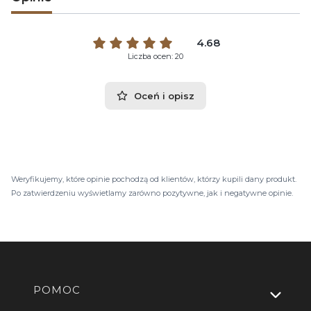
4.68
Liczba ocen: 20
Oceń i opisz
Weryfikujemy, które opinie pochodzą od klientów, którzy kupili dany produkt.
Po zatwierdzeniu wyświetlamy zarówno pozytywne, jak i negatywne opinie.
Linki w stopce
POMOC