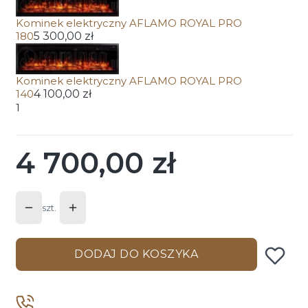
Kominek elektryczny AFLAMO ROYAL PRO
180
5 300,00 zł
Kominek elektryczny AFLAMO ROYAL PRO
140
4 100,00 zł
1
4 700,00 zł
Cena
szt.
DODAJ DO KOSZYKA