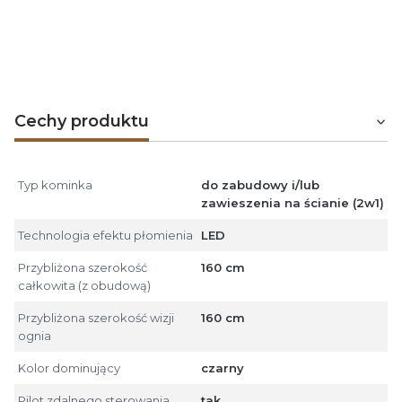
Grzejnik posiada 2 poziomy mocy
do wyboru.
Termostat
pozwala osiągnąć i utrzymać komfortową
temperaturę w zakresie 20-30°C.
Cechy produktu
Typ kominka
do zabudowy i/lub
zawieszenia na ścianie (2w1)
Technologia efektu płomienia
LED
Przybliżona szerokość
160 cm
całkowita (z obudową)
Przybliżona szerokość wizji
160 cm
ognia
Kolor dominujący
czarny
Pilot zdalnego sterowania
tak