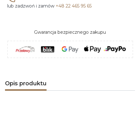
lub zadzwoń i zamów
+48 22 465 95 65
Gwarancja bezpiecznego zakupu
Opis produktu
Odkryj magię nowoczesnych
kominków
elektrycznych polskiej marki AFLAMO
. Dzięki
zaawansowanej i energooszczędnej
technologii LED
,
niezwykle realistycznemu efektowi płomienia oraz
bogatej ofercie modeli, kominki elektryczne AFLAMO