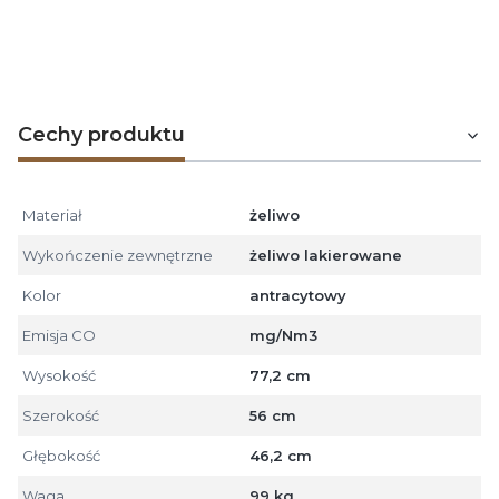
wymagania normy europejskiej EN 13240 oraz
niemieckiej ustawy o redukcji emisji gazów
(BImSchV2).
Cechy produktu
Materiał
żeliwo
Wykończenie zewnętrzne
żeliwo lakierowane
Kolor
antracytowy
Emisja CO
mg/Nm3
Wysokość
77,2 cm
Szerokość
56 cm
Głębokość
46,2 cm
Waga
99 kg