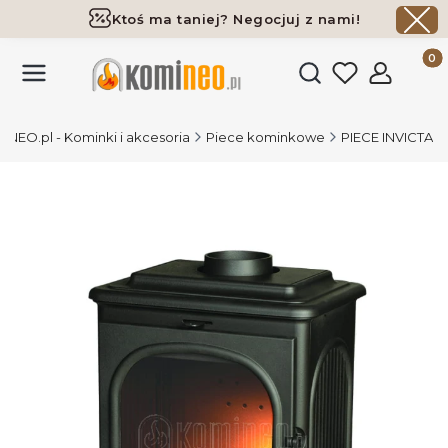
Ktoś ma taniej? Negocjuj z nami!
Darmowa dostawa już od 700 zł
Produk
Otwórz wyszukiwark
NEO.pl - Kominki i akcesoria
Piece kominkowe
PIECE INVICTA