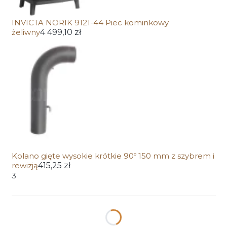
INVICTA NORIK 9121-44 Piec kominkowy
żeliwny
4 499,10 zł
Kolano gięte wysokie krótkie 90º 150 mm z szybrem i
rewizją
415,25 zł
3
Wybierz wariant produktu:
Poszczególne warianty mogą różnić się ceną