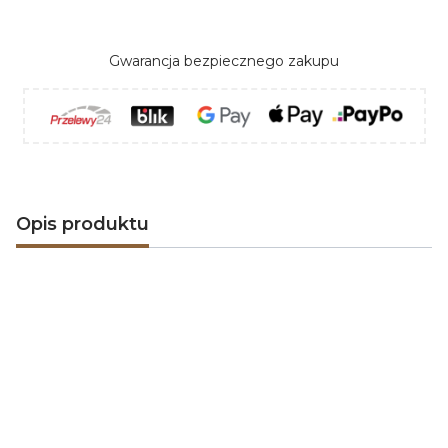
Gwarancja bezpiecznego zakupu
Opis produktu
Invicta
to francuska marka, a
jednocześnie europejski lider w dziedzinie produkcji
pieców wolnostojących
i
wkładów kominkowych
opalanych drewnem. Bogate tradycje oraz
doświadczenie firmy sięgają 1924 roku. Invicta
dysponuje na terenie Francji czterema wysoko