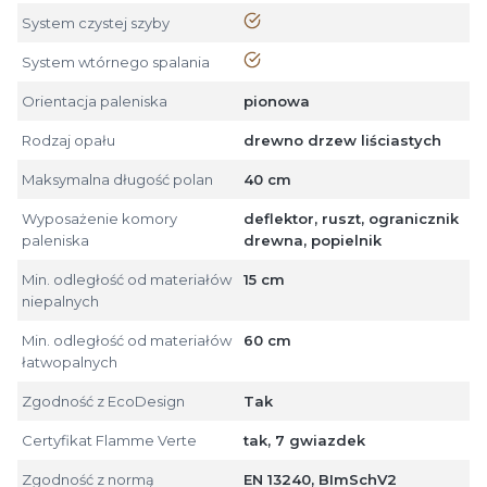
tak
System czystej szyby
tak
System wtórnego spalania
Orientacja paleniska
pionowa
Rodzaj opału
drewno drzew liściastych
Maksymalna długość polan
40 cm
Wyposażenie komory
deflektor, ruszt, ogranicznik
paleniska
drewna, popielnik
Min. odległość od materiałów
15 cm
niepalnych
Min. odległość od materiałów
60 cm
łatwopalnych
Zgodność z EcoDesign
Tak
Certyfikat Flamme Verte
tak, 7 gwiazdek
Zgodność z normą
EN 13240, BImSchV2