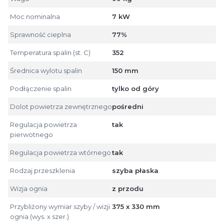
Moc nominalna
7 kW
Sprawność cieplna
77%
Temperatura spalin (st. C)
352
Średnica wylotu spalin
150 mm
Podłączenie spalin
tylko od góry
Dolot powietrza zewnętrznego
pośredni
Regulacja powietrza
tak
pierwotnego
Regulacja powietrza wtórnego
tak
Rodzaj przeszklenia
szyba płaska
Wizja ognia
z przodu
Przybliżony wymiar szyby / wizji
375 x 330 mm
ognia (wys. x szer.)