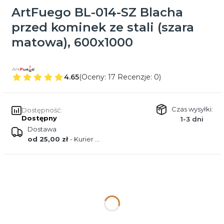
ArtFuego BL-014-SZ Blacha
przed kominek ze stali (szara
matowa), 600x1000
4.65
(Oceny: 17 Recenzje: 0)
Czas wysyłki:
Dostępność:
Dostępny
1-3 dni
Dostawa
od 25,00 zł
- Kurier DPD
Wybierz wariant produktu:
Poszczególne warianty mogą różnić się ceną
*
Podklejenie filcem