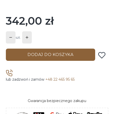
Wybierz
342,00 zł
Cena
szt.
DODAJ DO KOSZYKA
lub zadzwoń i zamów
+48 22 465 95 65
Gwarancja bezpiecznego zakupu