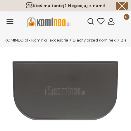
Ktoś ma taniej? Negocjuj z nami!
Darmowa dostawa już od 700 zł
Produk
Otwórz wyszukiwark
KOMINEO.pl - Kominki i akcesoria
Blachy przed kominek
Blach