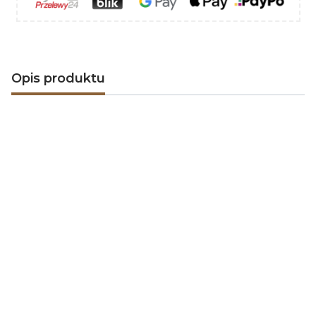
Opis produktu
ArtFuego
to ekskluzywna linia akcesoriów
kominkowych. Wszystkie produkty tworzące tą
wyjątkową linię wykonywane są w polskich oraz
włoskich zakładach rzemieślniczych przy
wykorzystaniu materiałów najwyższej jakości oraz z
zachowaniem najwyższych standardów kontroli.
Produkty te wytwarza się z mosiądzu, stali nierdzewnej
inox oraz ze stali czarnej lakierowanej. Wszystko to
sprawia, że akcesoria ArtFuego są jedyne w swoim
rodzaju, a jakość ich wykonania znacznie przewyższa
większość produktów dostępnych na rynku.
Linia ArtFuego obejmuje:
zestawy kominkowe
,
kosze