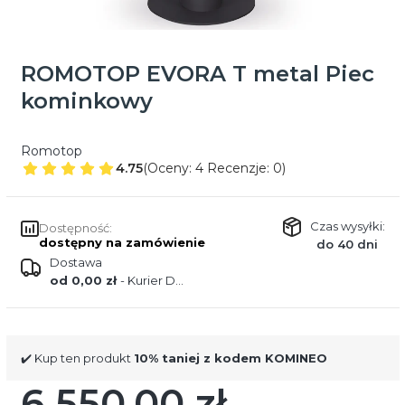
ROMOTOP EVORA T metal Piec
kominkowy
Romotop
4.75
(Oceny: 4 Recenzje: 0)
Czas wysyłki:
Dostępność:
dostępny na zamówienie
do 40 dni
Dostawa
od 0,00 zł
- Kurier DPD
✔️ Kup ten produkt
10% taniej z kodem KOMINEO
6 550,00 zł
Cena