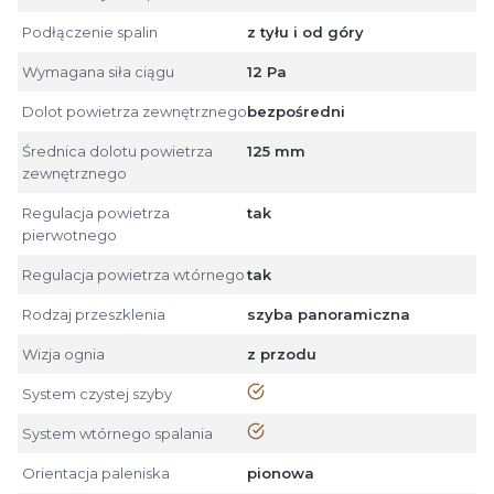
Podłączenie spalin
z tyłu i od góry
Wymagana siła ciągu
12 Pa
Dolot powietrza zewnętrznego
bezpośredni
Średnica dolotu powietrza
125 mm
zewnętrznego
Regulacja powietrza
tak
pierwotnego
Regulacja powietrza wtórnego
tak
Rodzaj przeszklenia
szyba panoramiczna
Wizja ognia
z przodu
tak
System czystej szyby
tak
System wtórnego spalania
Orientacja paleniska
pionowa