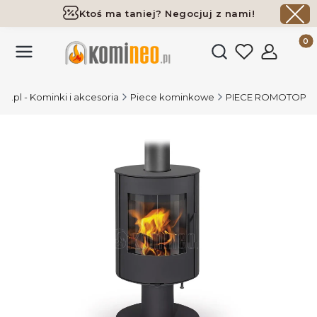
Ktoś ma taniej? Negocjuj z nami!
Darmowa dostawa już od 700 zł
Produk
Otwórz wyszukiwark
.pl - Kominki i akcesoria
Piece kominkowe
PIECE ROMOTOP