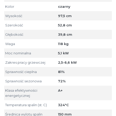
Kolor
czarny
Wysokość
97,5 cm
Szerokość
52,8 cm
Głębokość
39,8 cm
Waga
118 kg
Moc nominalna
5,1 kW
Zakres pracy grzewczej
2,5-6,6 kW
Sprawność cieplna
81%
Sprawność sezonowa
72%
Klasa efektywności
A+
energetycznej
Temperatura spalin (st. C)
324°C
Średnica wylotu spalin
150 mm