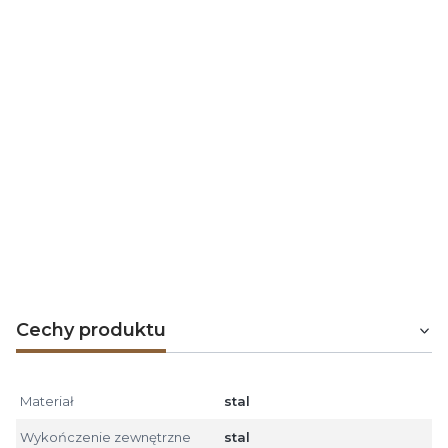
poprawiają dynamikę procesu spalania.
Szamot jest wypalany w wysokich temperaturach, pod
wpływem których poszczególne składniki łączą się
tworząc bardzo silne wiązania ceramiczne,
odpowiadające za twardość, wysoką wytrzymałość na
ściskanie, odporność termiczną, niską rozszerzalność
cieplną oraz obojętność chemiczną.
Te cechy w połączeniu ze zdolnością do akumulacji
ciepła decydują o przewadze szamotu nad
wermikulitem czy betonem ognioodpornym.
Cechy produktu
Materiał
stal
Wykończenie zewnętrzne
stal