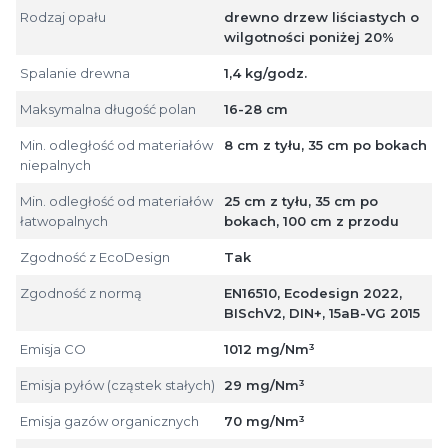
Rodzaj opału
drewno drzew liściastych o
wilgotności poniżej 20%
Spalanie drewna
1,4 kg/godz.
Maksymalna długość polan
16-28 cm
Min. odległość od materiałów
8 cm z tyłu, 35 cm po bokach
niepalnych
Min. odległość od materiałów
25 cm z tyłu, 35 cm po
łatwopalnych
bokach, 100 cm z przodu
Zgodność z EcoDesign
Tak
Zgodność z normą
EN16510, Ecodesign 2022,
BISchV2, DIN+, 15aB-VG 2015
Emisja CO
1012 mg/Nm³
Emisja pyłów (cząstek stałych)
29 mg/Nm³
Emisja gazów organicznych
70 mg/Nm³