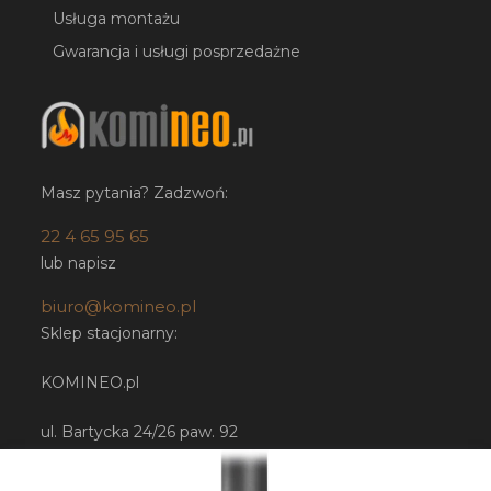
Usługa montażu
Gwarancja i usługi posprzedażne
Masz pytania? Zadzwoń:
22 4 65 95 65
lub napisz
biuro@komineo.pl
Sklep stacjonarny:
KOMINEO.pl
ul. Bartycka 24/26 paw. 92
00-716 Warszawa